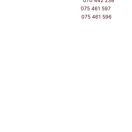
Контакт Центар број:
070 442 238
Дебар Маало број:
075 461 597
East Gate Mall број:
075 461 596