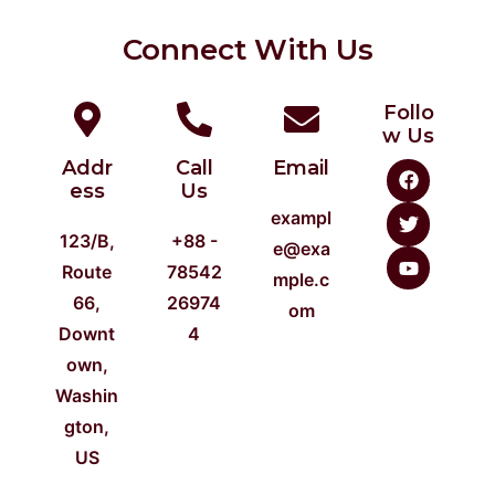
Connect With Us
Follo
w Us
Addr
Call
Email
F
T
Y
a
w
o
ess
Us
c
i
u
exampl
e
t
t
123/B,
+88 -
b
t
u
e@exa
o
e
b
Route
78542
mple.c
o
r
e
66,
26974
k
om
Downt
4
own,
Washin
gton,
US​