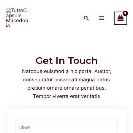
Skip
Main
to
Menu
content
Get In Touch
Natoque euismod a hic porta. Auctor,
consequatur occaecati magna natus
pretium ornare ornare penatibus.
Tempor viverra erat veritatis
И
м