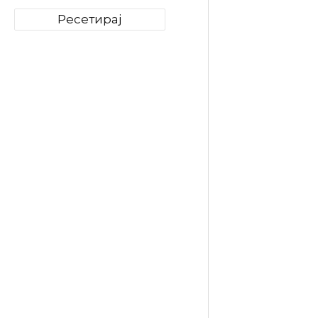
Ресетирај
Lavazza
Espress
(Безкоф
Хартие
18
379
ден