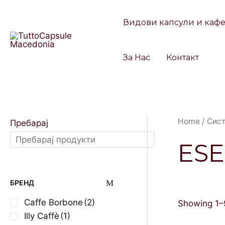
Skip
to
Видови капсули и каф
content
За Нас
Контакт
Home
/
Сис
Пребарај
ESE
БРЕНД
Caffe Borbone
(2)
Showing 1–9
Illy Caffè
(1)