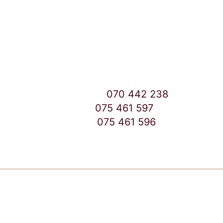
Улица: Славка Недиќ 57 Дебар Маало
Скопје
East Gate Mall -2 до Маркетот
Контакт Центар број:
070 442 238
Дебар Маало број:
075 461 597
East Gate Mall број:
075 461 596
Copyright © 2026 TuttoCapsule Macedonia | Made by