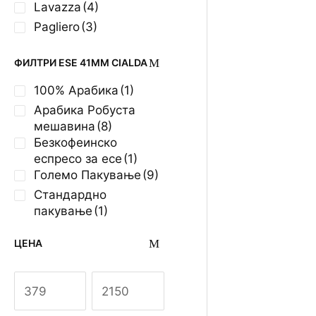
Lavazza
(4)
Pagliero
(3)
ФИЛТРИ ESE 41MM CIALDA
100% Арабика
(1)
Арабика Робуста
мешавина
(8)
Безкофеинско
еспресо за есе
(1)
Големо Пакување
(9)
Borbon
Inferno
Стандардно
Патрон
пакување
(1)
700
ден
ЦЕНА