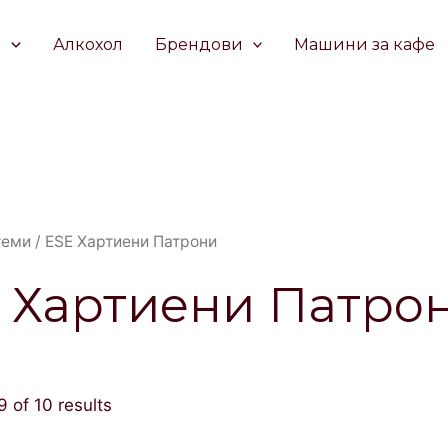
е
Алкохол
Брендови
Машини за кафе
теми
/ ESE Хартиени Патрони
 Хартиени Патро
 of 10 results