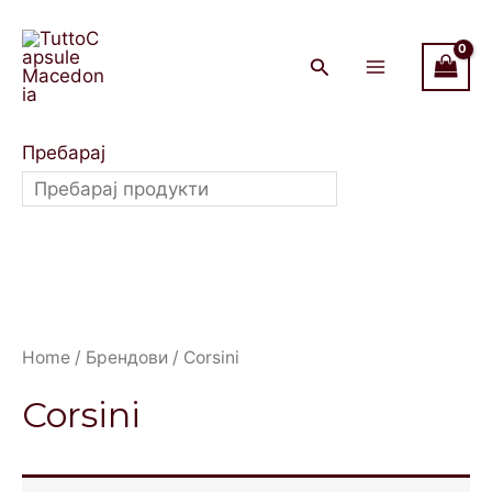
Skip
Main
to
Menu
content
Пребарај
Home
/
Брендови
/ Corsini
Corsini