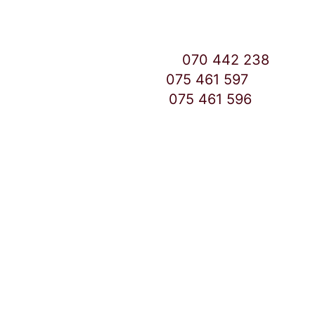
East Gate Mall -2 до Маркетот
Контакт Центар број:
070 442 238
Дебар Маало број:
075 461 597
East Gate Mall број:
075 461 596