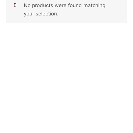
No products were found matching
your selection.
Локации и контакт
Улица: Славка Недиќ 57 Дебар Маало
Скопје