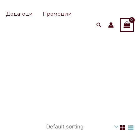
Додатоци
Промоции