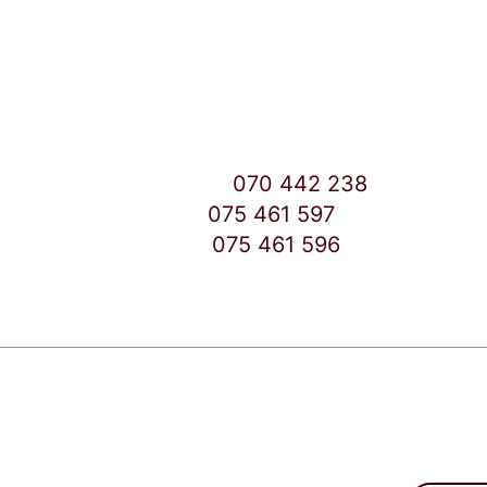
Улица: Славка Недиќ 57 Дебар Маало
Скопје
East Gate Mall -2 до Маркетот
Контакт Центар број:
070 442 238
Дебар Маало број:
075 461 597
East Gate Mall број:
075 461 596
Copyright © 2026 TuttoCapsule Macedonia | Made by
Products