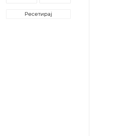
Ресетирај
Bialetti
Classico
759
ден