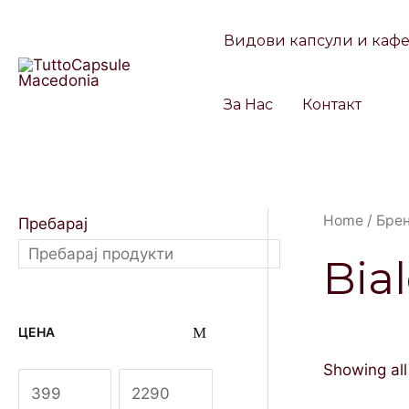
Skip
to
Видови капсули и каф
content
За Нас
Контакт
Home
/
Бре
Пребарај
Bial
ЦЕНА
Showing all