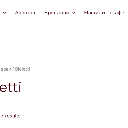
е
Алкохол
Брендови
Машини за кафе
ндови
/ Bialetti
etti
 7 results