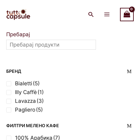
Skip
Main
to
Menu
content
Пребарај
БРЕНД
Bialetti
(5)
Illy Caffè
(1)
Lavazza
(3)
Pagliero
(5)
ФИЛТРИ МЕЛЕНО КАФЕ
100% Арабика
(7)