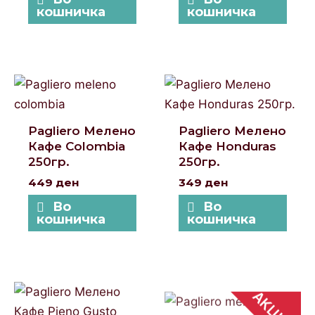
кошничка
кошничка
Pagliero Мелено
Pagliero Мелено
Кафе Colombia
Кафе Honduras
250гр.
250гр.
449
ден
349
ден
Во
Во
кошничка
кошничка
АКЦИЈА
Original
Curre
price
price
was:
is: