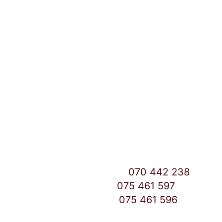
Локации и контакт
Улица: Славка Недиќ 57 Дебар Маало
Скопје
East Gate Mall -2 до Маркетот
Контакт Центар број:
070 442 238
Дебар Маало број:
075 461 597
East Gate Mall број:
075 461 596