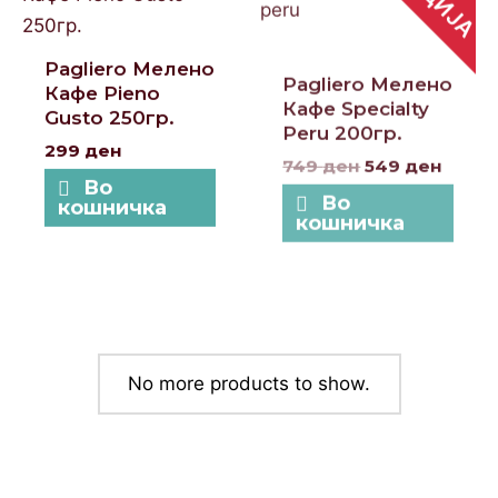
749 ден.
549 д
Pagliero Мелено
Pagliero Мелено
Кафе Pieno
Кафе Specialty
Gusto 250гр.
Peru 200гр.
299
ден
749
ден
549
ден
Во
Во
кошничка
кошничка
No more products to show.