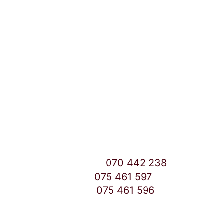
Локации и контакт
Улица: Славка Недиќ 57 Дебар Маало
Скопје
East Gate Mall -2 до Маркетот
Контакт Центар број:
070 442 238
Дебар Маало број:
075 461 597
East Gate Mall број:
075 461 596