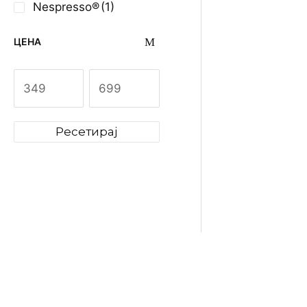
Nespresso®
(1)
ЦЕНА
Ресетирај
Covim 
Orocre
48
699
ден