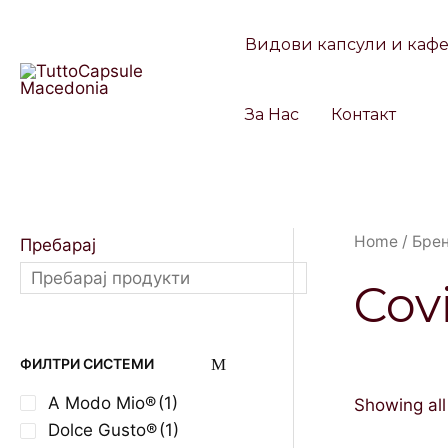
Skip
to
Видови капсули и каф
content
За Нас
Контакт
Home
/
Бре
Пребарај
Cov
ФИЛТРИ СИСТЕМИ
A Modo Mio®
(1)
Showing all
Dolce Gusto®
(1)