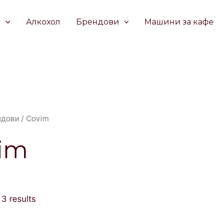
е
Алкохол
Брендови
Машини за кафе
ндови
/ Covim
im
 3 results