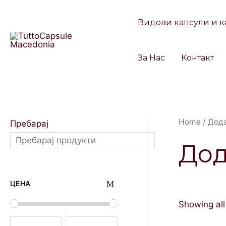
Skip
to
Видови капсули и к
content
За Нас
Контакт
Home
/ Дод
Пребарај
Дод
ЦЕНА
Showing all