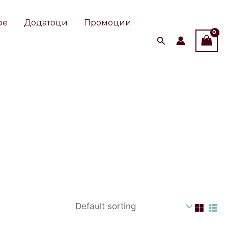
фе
Додатоци
Промоции