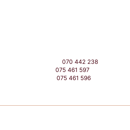
Улица: Славка Недиќ 57 Дебар Маало
Скопје
East Gate Mall -2 до Маркетот
Контакт Центар број:
070 442 238
Дебар Маало број:
075 461 597
East Gate Mall број:
075 461 596
Copyright © 2026 TuttoCapsule Macedonia | Made by