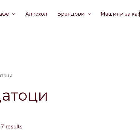
афе
Алкохол
Брендови
Машини за ка
атоци
атоци
 7 results