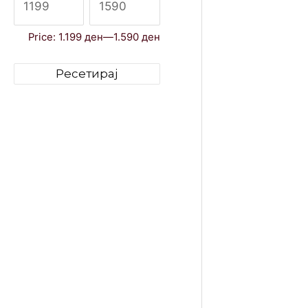
Price:
1.199 ден
—
1.590 ден
Ресетирај
Држач з
Modo M
капсули
1.590
де