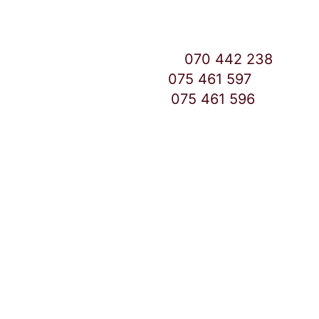
East Gate Mall -2 до Маркетот
Контакт Центар број:
070 442 238
Дебар Маало број:
075 461 597
East Gate Mall број:
075 461 596