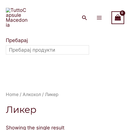
Skip
Main
to
Menu
content
Пребарај
Home
/
Алкохол
/ Ликер
Ликер
Showing the single result