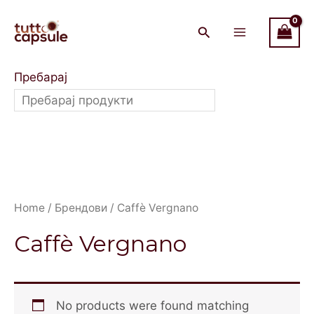
Skip
Main
to
Menu
content
Пребарај
Home
/
Брендови
/ Caffè Vergnano
Caffè Vergnano
No products were found matching