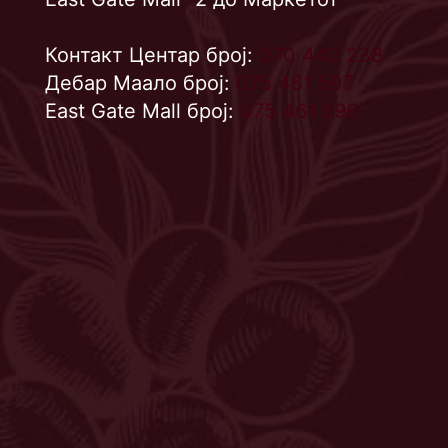
Контакт Центар број:
070 442 238
Дебар Маало број:
075 461 597
East Gate Mall број:
075 461 596