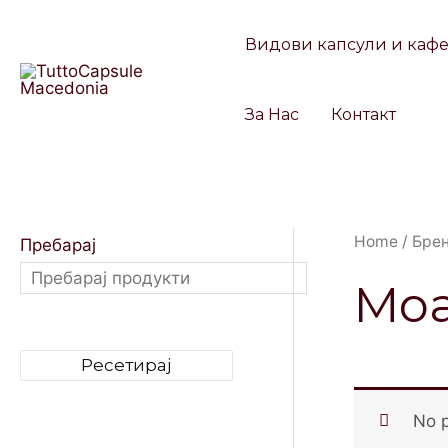
Skip
to
Видови капсули и каф
content
За Нас
Контакт
Home
/
Бре
Пребарај
Mo
Ресетирај
No p