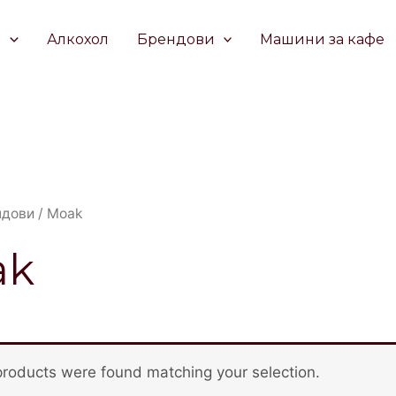
е
Алкохол
Брендови
Машини за кафе
ндови
/ Moak
ak
roducts were found matching your selection.