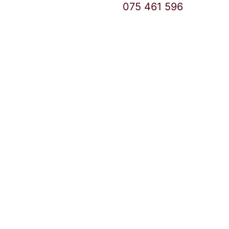
East Gate Mall број:
075 461 596