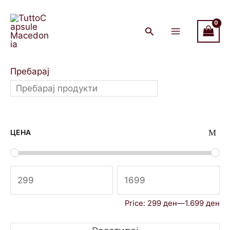
Skip
Main
to
Menu
content
Пребарај
ЦЕНА
Price:
299 ден
—
1.699 ден