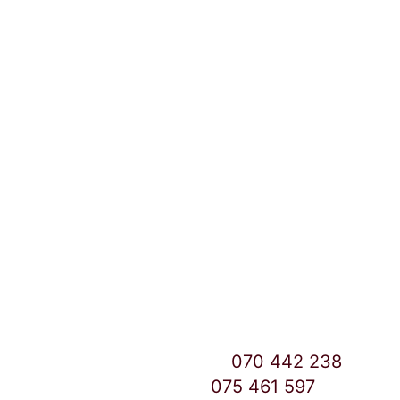
Локации и контакт
Улица: Славка Недиќ 57 Дебар Маало
Скопје
East Gate Mall -2 до Маркетот
Контакт Центар број:
070 442 238
Дебар Маало број:
075 461 597