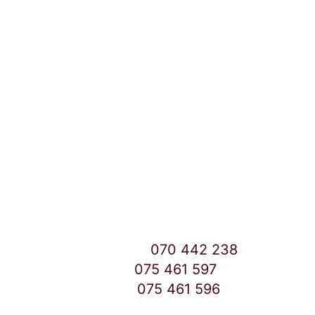
Локации и контакт
Улица: Славка Недиќ 57 Дебар Маало
Скопје
East Gate Mall -2 до Маркетот
Контакт Центар број:
070 442 238
Дебар Маало број:
075 461 597
East Gate Mall број:
075 461 596