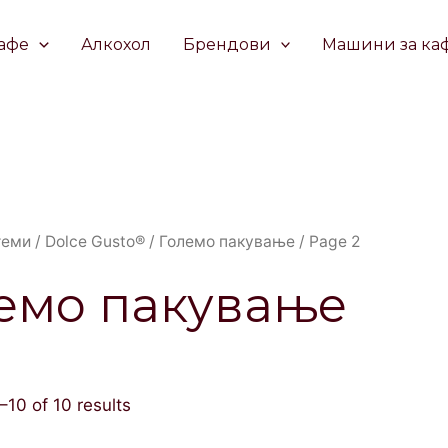
афе
Алкохол
Брендови
Машини за ка
теми
/
Dolce Gusto®
/
Големо пакување
/ Page 2
емо пакување
10 of 10 results