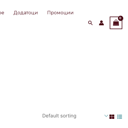
фе
Додатоци
Промоции