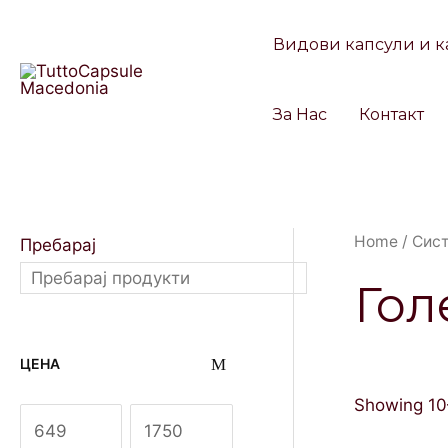
Skip
to
Видови капсули и к
content
За Нас
Контакт
Home
/
Сис
Пребарај
Гол
ЦЕНА
Showing 10–