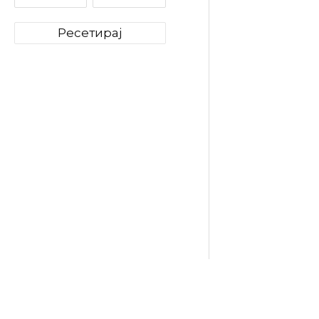
Ресетирај
Paglier
Gusto® 
Капсули
849
ден