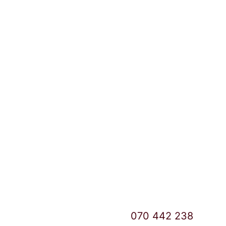
Локации и контакт
Улица: Славка Недиќ 57 Дебар Маало
Скопје
East Gate Mall -2 до Маркетот
Контакт Центар број:
070 442 238