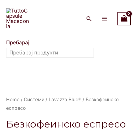
Skip
Main
to
Menu
content
Пребарај
Home
/
Системи
/
Lavazza Blue®
/ Безкофеинско
еспресо
Безкофеинско еспресо