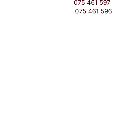
Дебар Маало број:
075 461 597
East Gate Mall број:
075 461 596