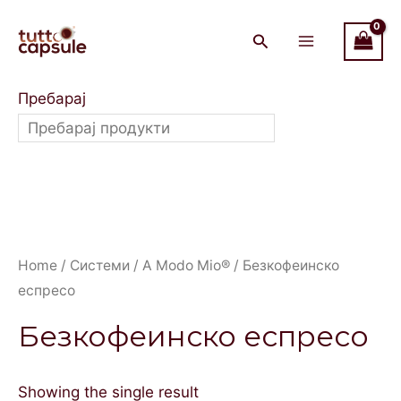
Skip
Main
to
Menu
content
Пребарај
Home
/
Системи
/
A Modo Mio®
/ Безкофеинско
еспресо
Безкофеинско еспресо
Showing the single result