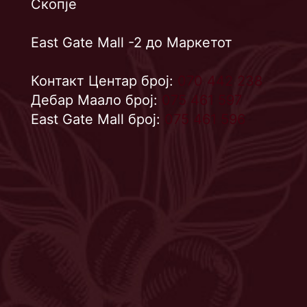
Скопје
East Gate Mall -2 до Маркетот
Контакт Центар број:
070 442 238
Дебар Маало број:
075 461 597
East Gate Mall број:
075 461 596