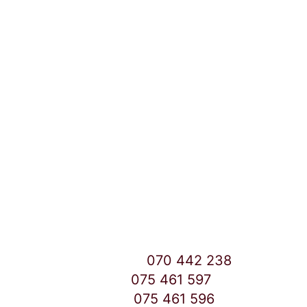
Локации и контакт
Улица: Славка Недиќ 57 Дебар Маало
Скопје
East Gate Mall -2 до Маркетот
Контакт Центар број:
070 442 238
Дебар Маало број:
075 461 597
East Gate Mall број:
075 461 596