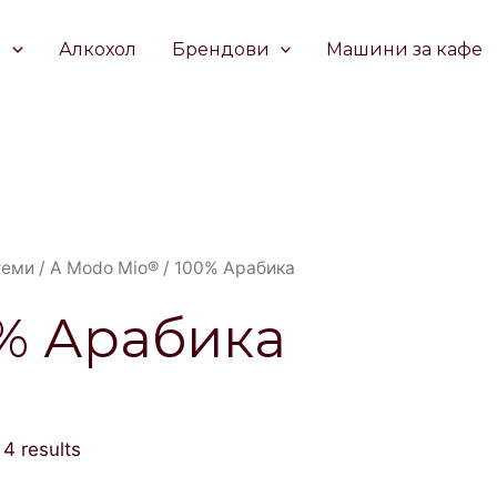
е
Алкохол
Брендови
Машини за кафе
теми
/
A Modo Mio®
/ 100% Арабика
% Арабика
 4 results