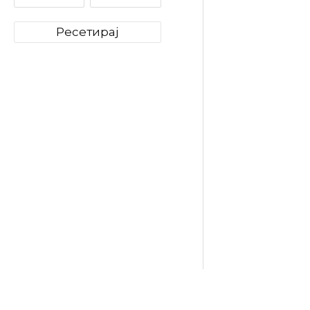
Ресетирај
Lavazza
Dek
(Безкоф
Капсули
749
ден