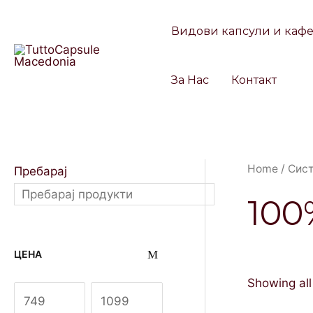
Skip
to
Видови капсули и каф
content
За Нас
Контакт
Home
/
Сис
Пребарај
100
ЦЕНА
Showing all