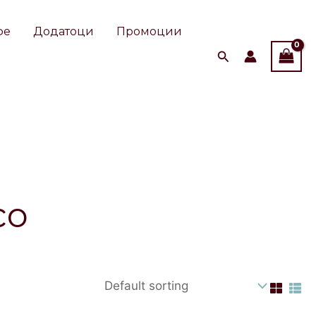
фе
Додатоци
Промоции
со