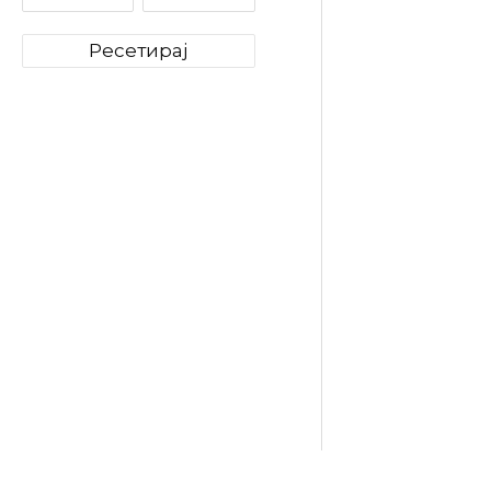
Ресетирај
illy Ne
Decaf
(безкоф
Aлумин
Kапсули
349
ден