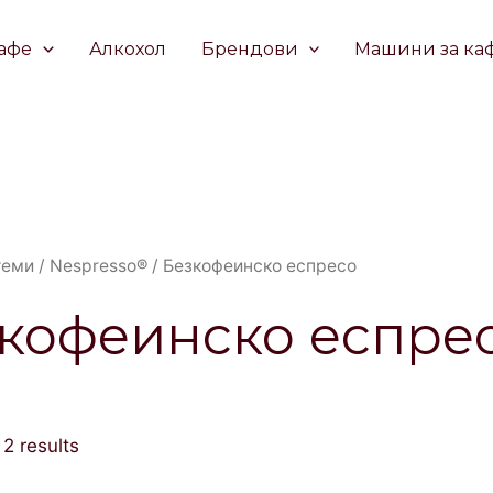
афе
Алкохол
Брендови
Машини за ка
теми
/
Nespresso®
/ Безкофеинско еспресо
кофеинско еспре
 2 results