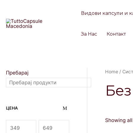
Skip
to
Видови капсули и к
content
За Нас
Контакт
Home
/
Сис
Пребарај
Без
ЦЕНА
Showing all