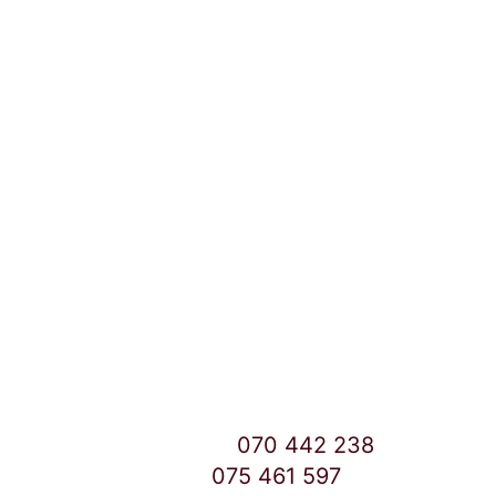
Локации и контакт
Улица: Славка Недиќ 57 Дебар Маало
Скопје
East Gate Mall -2 до Маркетот
Контакт Центар број:
070 442 238
Дебар Маало број:
075 461 597