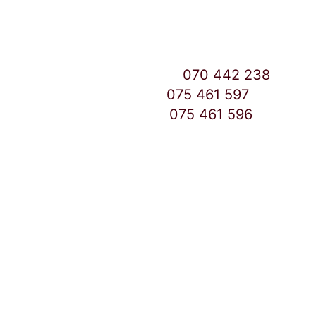
East Gate Mall -2 до Маркетот
Контакт Центар број:
070 442 238
Дебар Маало број:
075 461 597
East Gate Mall број:
075 461 596