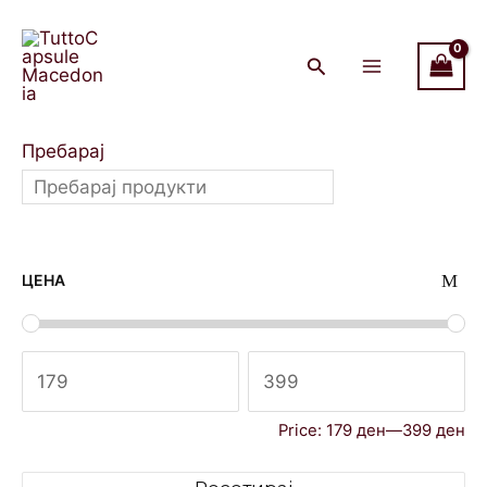
Skip
Main
to
Menu
content
Пребарај
ЦЕНА
Price:
179 ден
—
399 ден