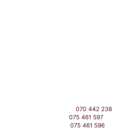
Локации и контакт
Улица: Славка Недиќ 57 Дебар Маало
Скопје
East Gate Mall -2 до Маркетот
Контакт Центар број:
070 442 238
Дебар Маало број:
075 461 597
East Gate Mall број:
075 461 596