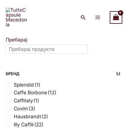
Skip
Main
to
Menu
content
Пребарај
БРЕНД
Splendid
(1)
Caffe Borbone
(12)
Caffitaly
(1)
Covim
(3)
Hausbrandt
(2)
Illy Caffè
(22)