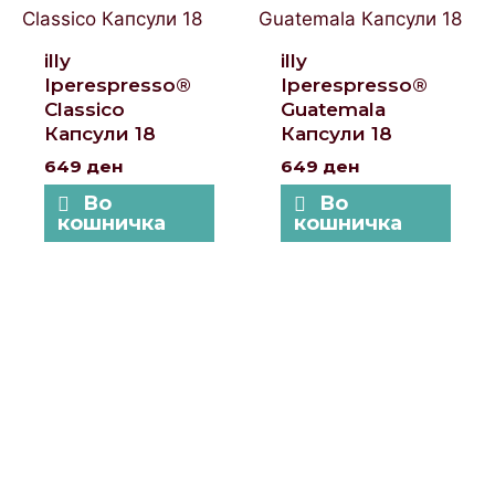
illy
illy
Iperespresso®
Iperespresso®
Classico
Guatemala
Капсули 18
Капсули 18
649
ден
649
ден
Во
Во
кошничка
кошничка
Локации и контакт