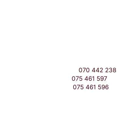
Улица: Славка Недиќ 57 Дебар Маало
Скопје
East Gate Mall -2 до Маркетот
Контакт Центар број:
070 442 238
Дебар Маало број:
075 461 597
East Gate Mall број:
075 461 596