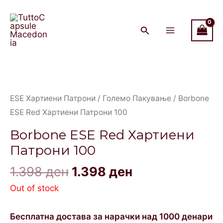
Skip
Main
to
Menu
content
Original
Current
price
price
was:
is:
ESE Хартиени Патрони
/
Големо Пакување
/ Borbone
1.398 ден.
1.398 ден.
ESE Red Хартиени Патрони 100
Borbone ESE Red Хартиени
Патрони 100
1.398
ден
1.398
ден
Out of stock
Бесплатна достава за нарачки над 1000 денари