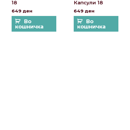
18
Капсули 18
649
ден
649
ден
Во
Во
кошничка
кошничка
Локации и контакт
Улица: Славка Недиќ 57 Дебар Маало