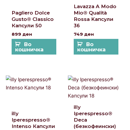
Lavazza A Modo
Pagliero Dolce
Mio® Qualità
Gusto® Classico
Rossa Kапсули
Капсули 50
36
899
ден
749
ден
Во
Во
кошничка
кошничка
illy
illy
Iperespresso®
Iperespresso®
Deca
Intenso Капсули
(безкофеински)