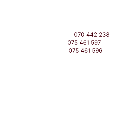
Скопје
East Gate Mall -2 до Маркетот
Контакт Центар број:
070 442 238
Дебар Маало број:
075 461 597
East Gate Mall број:
075 461 596