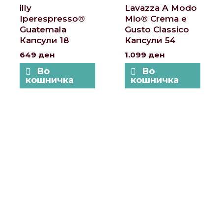
illy
Lavazza A Modo
Iperespresso®
Mio® Crema e
Guatemala
Gusto Classico
Капсули 18
Капсули 54
649
ден
1.099
ден
Во
Во
кошничка
кошничка
Локации и контакт