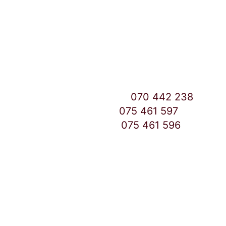
Улица: Славка Недиќ 57 Дебар Маало
Скопје
East Gate Mall -2 до Маркетот
Контакт Центар број:
070 442 238
Дебар Маало број:
075 461 597
East Gate Mall број:
075 461 596