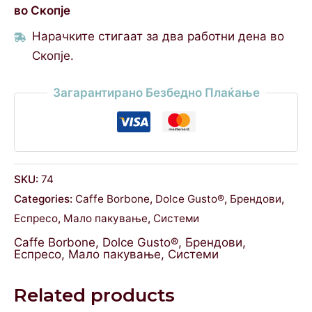
во Скопје
Нарачките стигаат за два работни дена во
Скопје.
Загарантирано Безбедно Плаќање
SKU:
74
Categories:
Caffe Borbone
,
Dolce Gusto®
,
Брендови
,
Еспресо
,
Мало пакување
,
Системи
Caffe Borbone
,
Dolce Gusto®
,
Брендови
,
Еспресо
,
Мало пакување
,
Системи
Related products