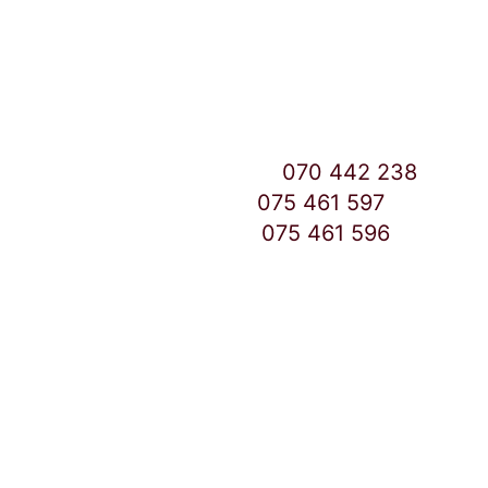
Улица: Славка Недиќ 57 Дебар Маало
Скопје
East Gate Mall -2 до Маркетот
Контакт Центар број:
070 442 238
Дебар Маало број:
075 461 597
East Gate Mall број:
075 461 596