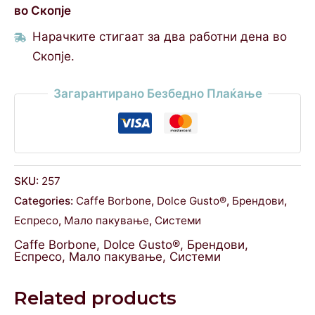
во Скопје
Нарачките стигаат за два работни дена во
Скопје.
Загарантирано Безбедно Плаќање
SKU:
257
Categories:
Caffe Borbone
,
Dolce Gusto®
,
Брендови
,
Еспресо
,
Мало пакување
,
Системи
Caffe Borbone
,
Dolce Gusto®
,
Брендови
,
Еспресо
,
Мало пакување
,
Системи
Related products