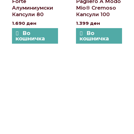
Forte
Pagliero A Modo
Алуминиумски
Mio® Cremoso
Капсули 80
Капсули 100
1.690
ден
1.399
ден
Во
Во
кошничка
кошничка
Локации и контакт