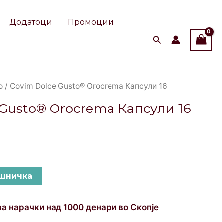
Gusto®
Orocrema
Додатоци
Промоции
Капсули
16
quantity
о
/ Covim Dolce Gusto® Orocrema Капсули 16
 Gusto® Orocrema Капсули 16
ошничка
за нарачки над 1000 денари во Скопје