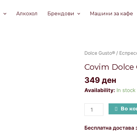
е
Алкохол
Брендови
Машини за кафе
Covim
Dolce Gusto®
/
Еспрес
Dolce
Covim Dolce
Gusto®
349
ден
Orocrema
Капсули
Availability:
In stock
16
quantity
Во к
Бесплатна достава 