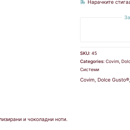
Нарачките стигаа
За
SKU:
45
Categories:
Covim
,
Dol
Системи
Covim
,
Dolce Gusto®
лизирани и чоколадни ноти.