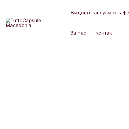
Skip
to
Видови капсули и каф
content
За Нас
Контакт