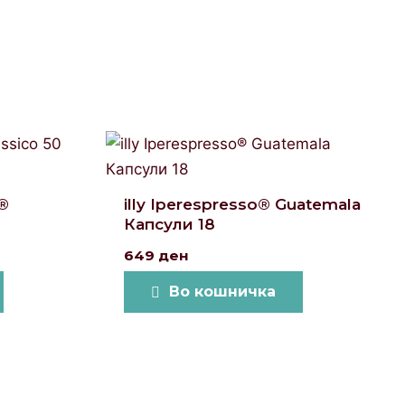
o®
illy Iperespresso® Guatemala
Капсули 18
649
ден
Во кошничка