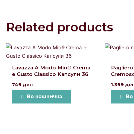
Related products
Lavazza A Modo Mio® Crema
Paglier
e Gusto Classico Kапсули 36
Cremoso
749
ден
1.399
де
Во кошничка
Во