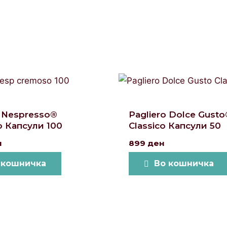
o Nespresso®
Pagliero Dolce Gust
 Капсули 100
Classico Капсули 50
н
899
ден
 кошничка
Во кошничка