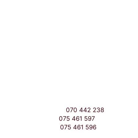
Локации и контакт
Улица: Славка Недиќ 57 Дебар Маало
Скопје
East Gate Mall -2 до Маркетот
Контакт Центар број:
070 442 238
Дебар Маало број:
075 461 597
East Gate Mall број:
075 461 596