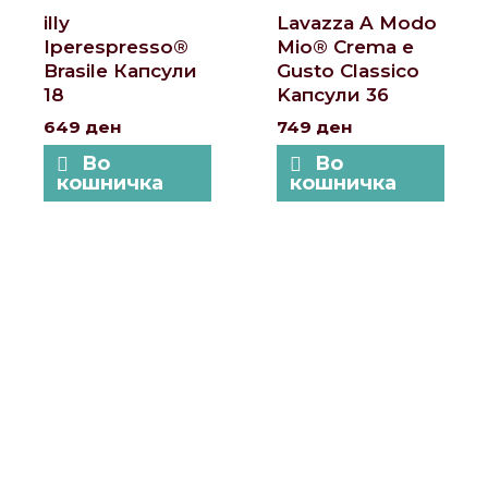
illy
Lavazza A Modo
Iperespresso®
Mio® Crema e
Brasile Капсули
Gusto Classico
18
Kапсули 36
649
ден
749
ден
Во
Во
кошничка
кошничка
Локации и контакт