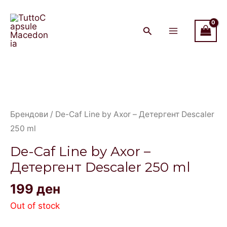
Skip
Main
to
Menu
content
Брендови
/ De-Caf Line by Axor – Детергент Descaler
250 ml
De-Caf Line by Axor –
Детергент Descaler 250 ml
199
ден
Out of stock