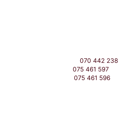
Улица: Славка Недиќ 57 Дебар Маало
Скопје
East Gate Mall -2 до Маркетот
Контакт Центар број:
070 442 238
Дебар Маало број:
075 461 597
East Gate Mall број:
075 461 596