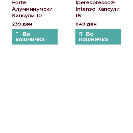
Forte
Iperespresso®
Алуминиумски
Intenso Капсули
Капсули 10
18
239
ден
649
ден
Во
Во
кошничка
кошничка
Локации и контакт