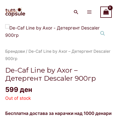
Skip
Main
to
Menu
content
Брендови
/ De-Caf Line by Axor – Детергент Descaler
900гр
De-Caf Line by Axor –
Детергент Descaler 900гр
599
ден
Out of stock
Бесплатна достава за нарачки над 1000 денари