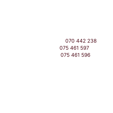
Улица: Славка Недиќ 57 Дебар Маало
Скопје
East Gate Mall -2 до Маркетот
Контакт Центар број:
070 442 238
Дебар Маало број:
075 461 597
East Gate Mall број:
075 461 596