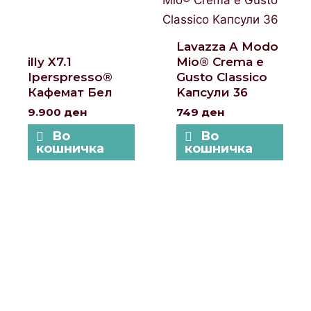
Lavazza A Modo
illy X7.1
Mio® Crema e
Iperspresso®
Gusto Classico
Кафемат Бел
Kапсули 36
9.900
ден
749
ден
Во
Во
кошничка
кошничка
Локации и контакт