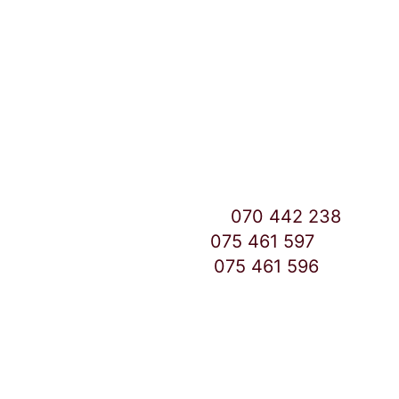
Улица: Славка Недиќ 57 Дебар Маало
Скопје
East Gate Mall -2 до Маркетот
Контакт Центар број:
070 442 238
Дебар Маало број:
075 461 597
East Gate Mall број:
075 461 596