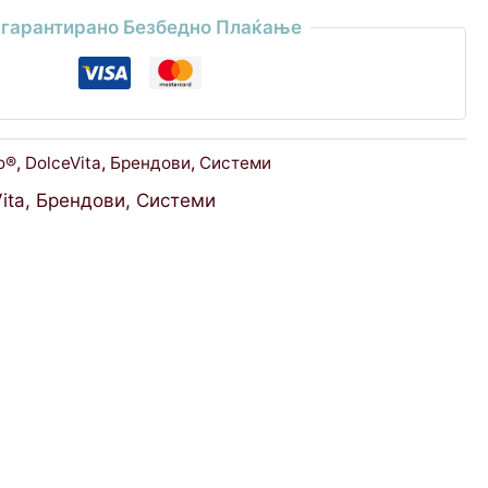
гарантирано Безбедно Плаќање
o®
,
DolceVita
,
Брендови
,
Системи
ita
,
Брендови
,
Системи