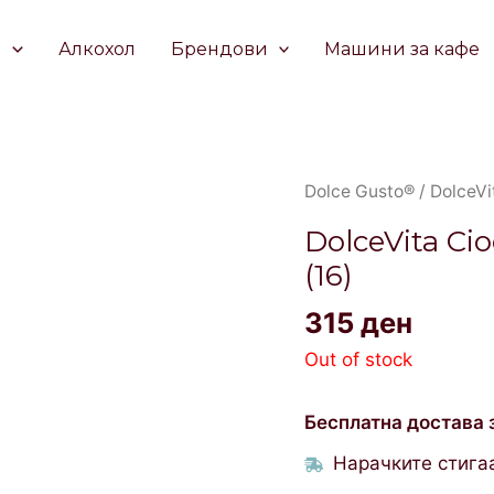
е
Алкохол
Брендови
Машини за кафе
Dolce Gusto®
/ DolceVi
DolceVita Ci
(16)
315
ден
Out of stock
Бесплатна достава 
Нарачките стигаа