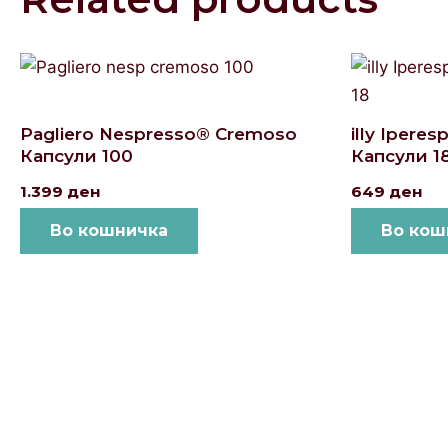
Pagliero Nespresso® Cremoso
illy Ipere
Капсули 100
Капсули 1
1.399
ден
649
ден
Во кошничка
Во кош
Локации и контакт