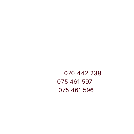
Улица: Славка Недиќ 57 Дебар Маало
Скопје
East Gate Mall -2 до Маркетот
Контакт Центар број:
070 442 238
Дебар Маало број:
075 461 597
East Gate Mall број:
075 461 596