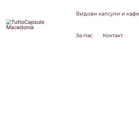
Skip
Products
to
search
Видови капсули и каф
content
За Нас
Контакт