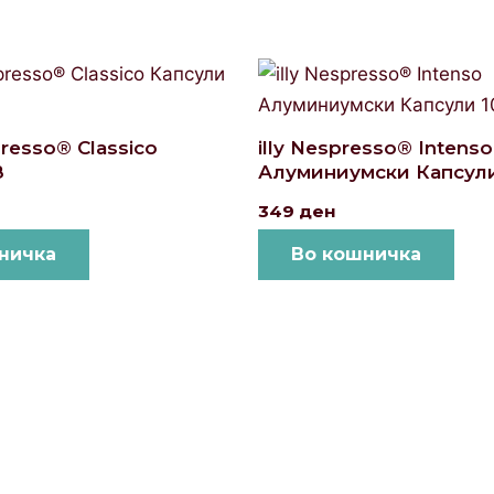
spresso® Classico
illy Nespresso® Intenso
8
Алуминиумски Капсули
349
ден
ничка
Во кошничка