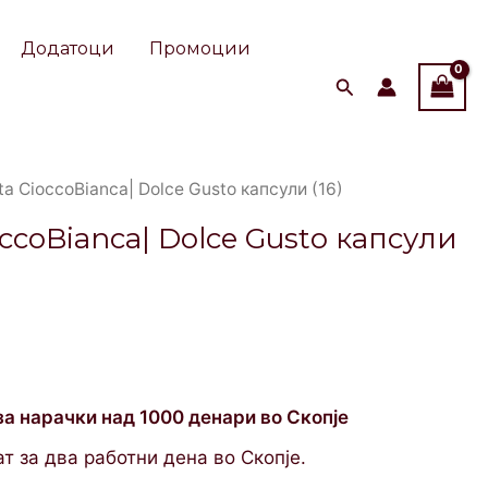
Додатоци
Промоции
ta CioccoBianca| Dolce Gusto капсули (16)
occoBianca| Dolce Gusto капсули
за нарачки над 1000 денари во Скопје
т за два работни дена во Скопје.