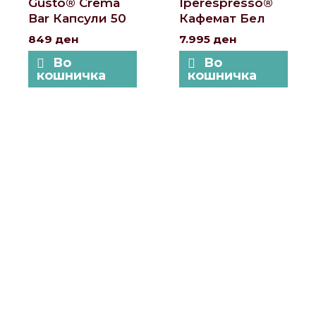
Gusto® Crema
Iperespresso®
Bar Капсули 50
Кафемат Бел
849
ден
7.995
ден
Во
Во
кошничка
кошничка
Локации и контакт
Улица: Славка Недиќ 57 Дебар Маало