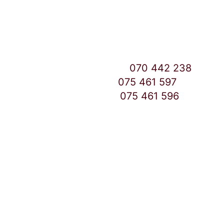
Скопје
East Gate Mall -2 до Маркетот
Контакт Центар број:
070 442 238
Дебар Маало број:
075 461 597
East Gate Mall број:
075 461 596