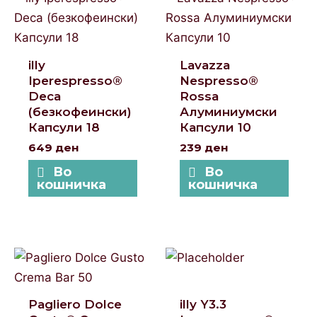
illy
Lavazza
Iperespresso®
Nespresso®
Deca
Rossa
(безкофеински)
Алуминиумски
Капсули 18
Капсули 10
649
ден
239
ден
Во
Во
кошничка
кошничка
Pagliero Dolce
illy Y3.3