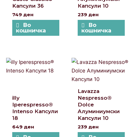
Kапсули 36
Капсули 10
749
ден
239
ден
Во
Во
кошничка
кошничка
Lavazza
illy
Nespresso®
Iperespresso®
Dolce
Intenso Капсули
Aлуминиумски
18
Kапсули 10
649
ден
239
ден