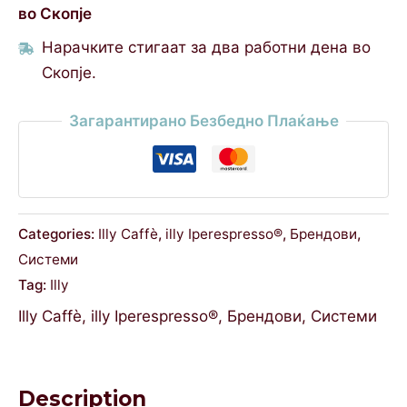
во Скопје
Нарачките стигаат за два работни дена во
Скопје.
Загарантирано Безбедно Плаќање
Categories:
Illy Caffè
,
illy Iperespresso®
,
Брендови
,
Системи
Tag:
Illy
Illy Caffè
,
illy Iperespresso®
,
Брендови
,
Системи
Description