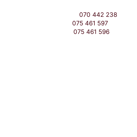
Контакт Центар број:
070 442 238
Дебар Маало број:
075 461 597
East Gate Mall број:
075 461 596