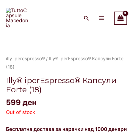
Skip
Main
to
Menu
content
illy Iperespresso®
/ Illy® iperEspresso® Капсули Forte
(18)
Illy® iperEspresso® Капсули
Forte (18)
599
ден
Out of stock
Бесплатна достава за нарачки над 1000 денари