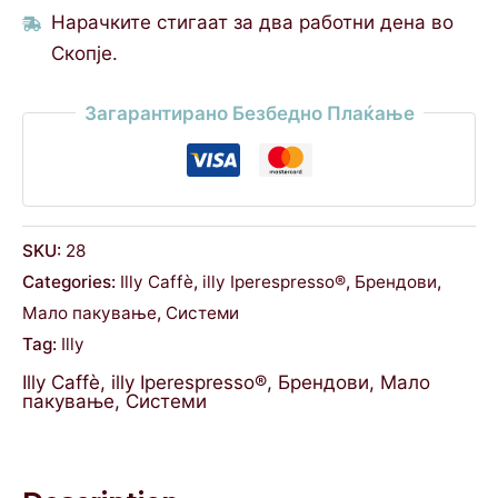
Нарачките стигаат за два работни дена во
Скопје.
Загарантирано Безбедно Плаќање
SKU:
28
Categories:
Illy Caffè
,
illy Iperespresso®
,
Брендови
,
Мало пакување
,
Системи
Tag:
Illy
Illy Caffè
,
illy Iperespresso®
,
Брендови
,
Мало
пакување
,
Системи