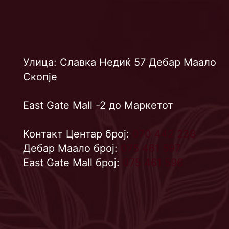
Улица: Славка Недиќ 57 Дебар Маало
Скопје
East Gate Mall -2 до Маркетот
Контакт Центар број:
070 442 238
Дебар Маало број:
075 461 597
East Gate Mall број:
075 461 596