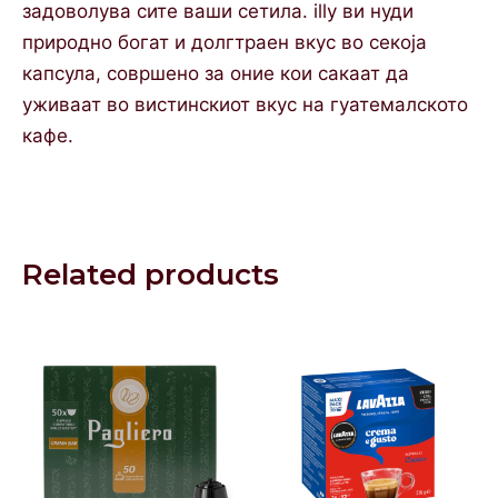
задоволува сите ваши сетила. illy ви нуди
природно богат и долгтраен вкус во секоја
капсула, совршено за оние кои сакаат да
уживаат во вистинскиот вкус на гуатемалското
кафе.
Related products