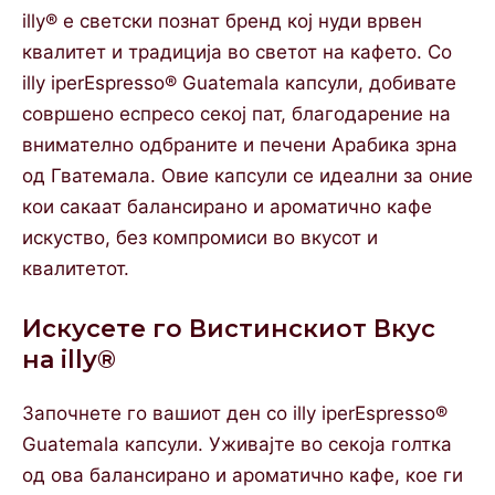
illy® е светски познат бренд кој нуди врвен
квалитет и традиција во светот на кафето. Со
illy iperEspresso® Guatemala капсули, добивате
совршено еспресо секој пат, благодарение на
внимателно одбраните и печени Арабика зрна
од Гватемала. Овие капсули се идеални за оние
кои сакаат балансирано и ароматично кафе
искуство, без компромиси во вкусот и
квалитетот.
Искусете го Вистинскиот Вкус
на illy®
Започнете го вашиот ден со illy iperEspresso®
Guatemala капсули. Уживајте во секоја голтка
од ова балансирано и ароматично кафе, кое ги