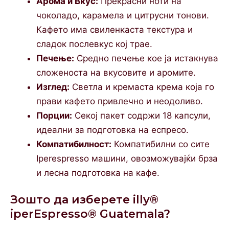
Арома и Вкус:
Прекрасни ноти на
чоколадо, карамела и цитрусни тонови.
Кафето има свиленкаста текстура и
сладок послевкус кој трае.
Печење:
Средно печење кое ја истакнува
сложеноста на вкусовите и аромите.
Изглед:
Светла и кремаста крема која го
прави кафето привлечно и неодоливо.
Порции:
Секој пакет содржи 18 капсули,
идеални за подготовка на еспресо.
Компатибилност:
Компатибилни со сите
Iperespresso машини, овозможувајќи брза
и лесна подготовка на кафе.
Зошто да изберете illy®
iperEspresso® Guatemala?