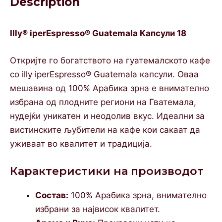
Description
Illy® iperEspresso® Guatemala Капсули 18
Откријте го богатството на гуатемалското кафе
со illy iperEspresso® Guatemala капсули. Оваа
мешавина од 100% Арабика зрна е внимателно
избрана од плодните региони на Гватемала,
нудејќи уникатен и неодолив вкус. Идеални за
вистинските љубители на кафе кои сакаат да
уживаат во квалитет и традиција.
Карактеристики на производот
Состав:
100% Арабика зрна, внимателно
избрани за највисок квалитет.