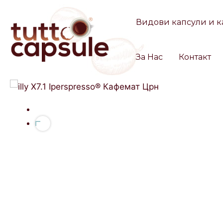
Skip
to
Видови капсули и к
content
За Нас
Контакт