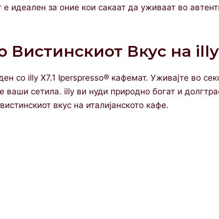
 е идеален за оние кои сакаат да уживаат во автент
о Вистинскиот Вкус на illy
ен со illy X7.1 Iperspresso® кафемат. Уживајте во с
е ваши сетила. illy ви нуди природно богат и долгтра
вистинскиот вкус на италијанското кафе.