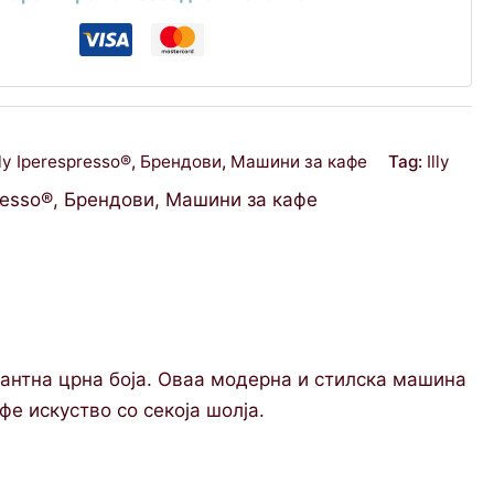
lly Iperespresso®
,
Брендови
,
Машини за кафе
Tag:
Illy
presso®
,
Брендови
,
Машини за кафе
легантна црна боја. Оваа модерна и стилска машина
фе искуство со секоја шолја.