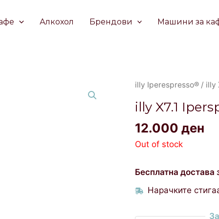
афе
Алкохол
Брендови
Машини за ка
illy Iperespresso®
/ ill
illy X7.1 Ip
12.000
ден
Out of stock
Бесплатна достава 
Нарачките стигаа
За