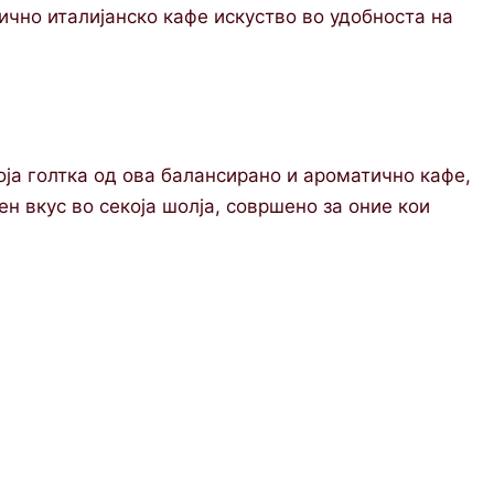
ично италијанско кафе искуство во удобноста на
екоја голтка од ова балансирано и ароматично кафе,
ен вкус во секоја шолја, совршено за оние кои