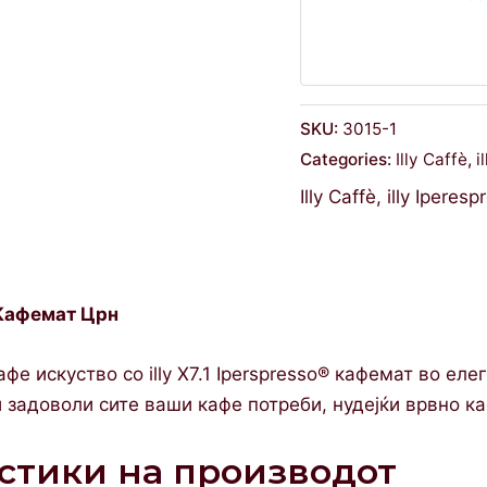
SKU:
3015-1
Categories:
Illy Caffè
,
i
Illy Caffè
,
illy Iperes
® Кафемат Црн
афе искуство со illy X7.1 Iperspresso® кафемат во е
и задоволи сите ваши кафе потреби, нудејќи врвно ка
стики на производот