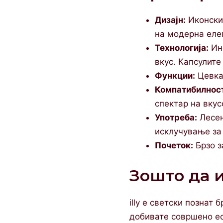
Дизајн:
Иконски 
на модерна елег
Технологија:
Ино
вкус. Капсулите
Функции:
Цевкат
Компатибилнос
спектар на вкус
Употреба:
Лесен
исклучување за
Почеток:
Брзо з
Зошто да из
illy е светски познат 
добивате совршено ес