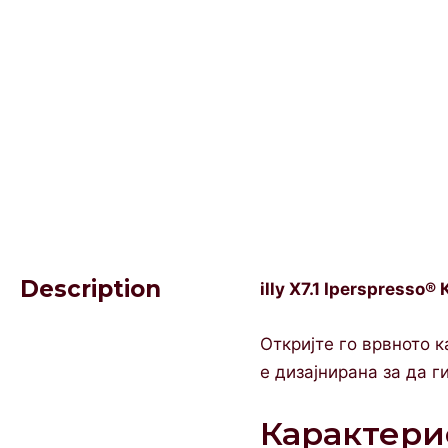
Description
illy X7.1 Iperspresso
Откријте го врвното к
е дизајнирана за да г
Карактери