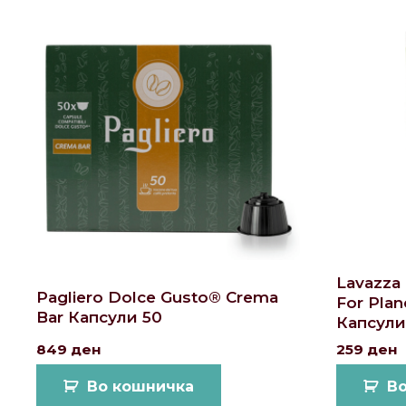
Lavazza 
Pagliero Dolce Gusto® Crema
For Pla
Bar Капсули 50
Капсули
849
ден
259
ден
Во кошничка
В