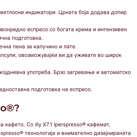
светлосни индикатори. Црната боја додава допир
звонредно еспресо со богата крема и интензивен
ична подготовка.
на пена за капучино и лате.
апсули, овозможувајќи ви да уживате во широк
екојдневна употреба. Брзо загревање и автоматско
едноставна подготовка на еспресо.
so®?
а кафето. Со illy X7.1 Iperspresso® кафемат,
espresso® технологија и внимателно дизајнираната