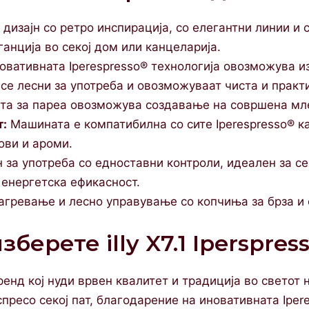
дизајн со ретро инспирација, со елегантни линии и 
анција во секој дом или канцеларија.
вативната Iperespresso® технологија овозможува и
 се лесни за употреба и овозможуваат чиста и практ
а за пареа овозможува создавање на совршена млеч
т:
Машината е компатибилна со сите Iperespresso® к
ови и ароми.
 за употреба со едноставни контроли, идеален за с
 енергетска ефикасност.
агревање и лесно управување со копчиња за брза и 
берете illy X7.1 Iperspres
бренд кој нуди врвен квалитет и традиција во светот н
пресо секој пат, благодарение на иновативната Iper