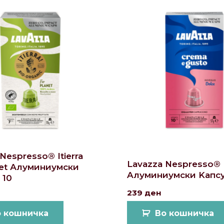
Nespresso® Itierra
Lavazza Nespresso®
net Алуминиумски
Aлуминиумски Kапсу
 10
239
ден
о кошничка
Во кошничка