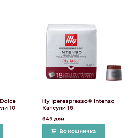
 Dolce
illy Iperespresso® Intenso
ли 10
Капсули 18
649
ден
Во кошничка