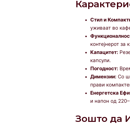
Карактери
Стил и Компакт
уживаат во кафе
Функционалнос
контејнерот за 
Капацитет:
Резе
капсули.
Погодност:
Врем
Димензии:
Со ши
прави компакте
Енергетска Ефи
и напон од 220–
Зошто да И