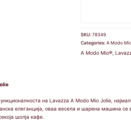
SKU:
78349
Categories:
A Modo Mi
A Modo Mio®
,
Lavaz
olie
функционалноста на Lavazza A Modo Mio Jolie, најма
анска елеганција, оваа весела и шарена машина се в
екоја шолја кафе.