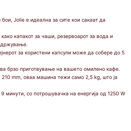
ои, Jolie е идеална за сите кои сакаат да
ако капакот за чаши, резервоарот за вода и
 одржување.
ејнерот за користени капсули може да собере до 5
ва брзо приготвување на вашето омилено кафе.
210 mm, оваа машина тежи само 2,5 kg, што ја
 минути, со потрошувачка на енергија од 1250 W