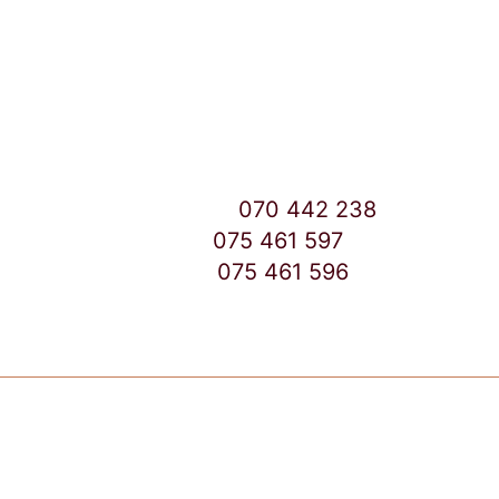
Улица: Славка Недиќ 57 Дебар Маало
Скопје
East Gate Mall -2 до Маркетот
Контакт Центар број:
070 442 238
Дебар Маало број:
075 461 597
East Gate Mall број:
075 461 596
Copyright © 2026 TuttoCapsule Macedonia | Made by