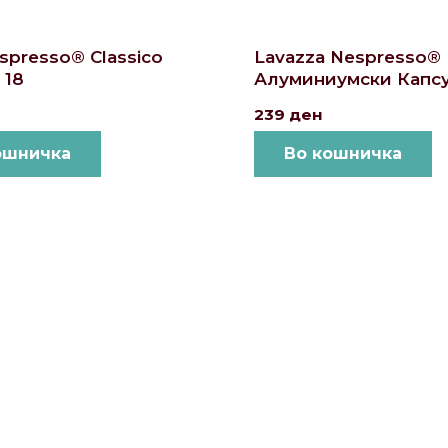
respresso® Classico
Lavazza Nespresso® 
 18
Алуминиумски Капсу
239
ден
ошничка
Во кошничка