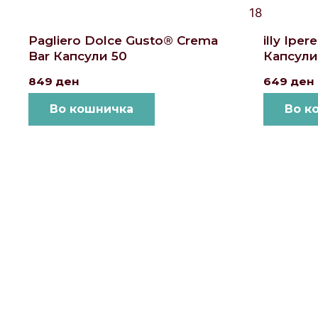
Pagliero Dolce Gusto® Crema
illy Ipe
Bar Капсули 50
Капсули
849
ден
649
ден
Во кошничка
Во к
Локации и контакт