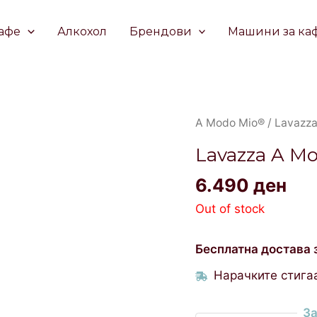
афе
Алкохол
Брендови
Машини за ка
A Modo Mio®
/ Lavazz
Lavazza A M
6.490
ден
Out of stock
Бесплатна достава 
Нарачките стигаа
За