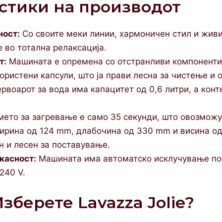
стики на производот
ност:
Со своите меки линии, хармоничен стил и живи б
 во тотална релаксација.
т:
Машината е опремена со отстранливи компоненти к
користени капсули, што ја прави лесна за чистење и
рвоарот за вода има капацитет од 0,6 литри, а конт
ето за загревање е само 35 секунди, што овозможу
рина од 124 mm, длабочина од 330 mm и висина од 
н и лесен за поставување.
касност:
Машината има автоматско исклучување по 9
240 V.
зберете Lavazza Jolie?