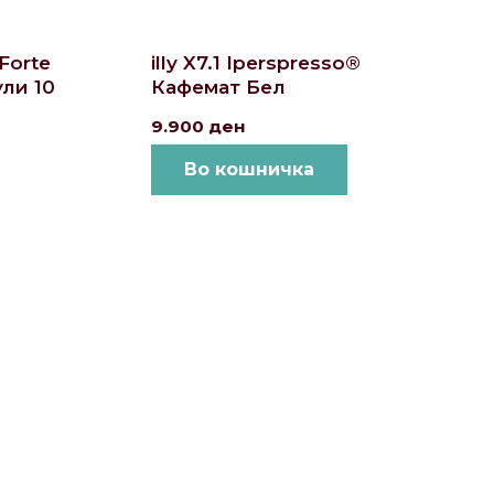
Forte
illy X7.1 Iperspresso®
ли 10
Кафемат Бел
9.900
ден
Во кошничка