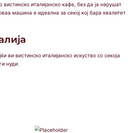
о вистинско италијанско кафе, без да ја нарушат
оваа машина е идеална за секој кој бара квалитет
алија
јќи ви вистинско италијанско искуство со секоја
ги нуди.