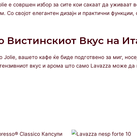
lie е совршен избор за сите кои сакаат да уживаат в
м. Со својот елегантен дизајн и практични функции, 
о Вистинскиот Вкус на Ит
 Jolie, вашето кафе ќе биде подготвено за миг, носе
нтензивниот вкус и арома што само Lavazza може да 