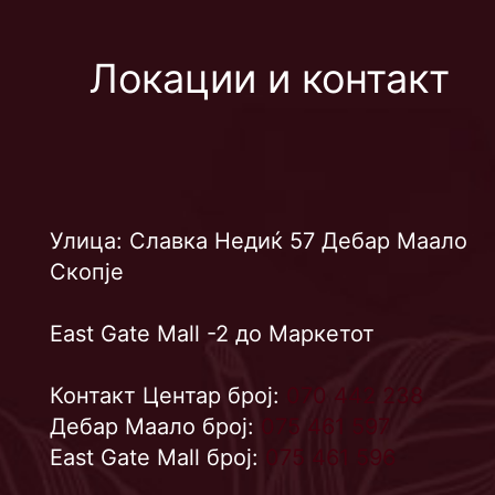
Локации и контакт
Улица: Славка Недиќ 57 Дебар Маало
Скопје
East Gate Mall -2 до Маркетот
Контакт Центар број:
070 442 238
Дебар Маало број:
075 461 597
East Gate Mall број:
075 461 596