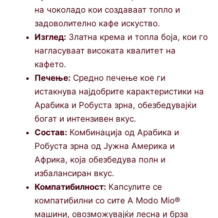
на чоколадо кои создаваат топло и
задоволително кафе искуство.
Изглед:
Златна крема и топла боја, кои го
нагласуваат високата квалитет на
кафето.
Печење:
Средно печење кое ги
истакнува најдобрите карактеристики на
Арабика и Робуста зрна, обезбедувајќи
богат и интензивен вкус.
Состав:
Комбинација од Арабика и
Робуста зрна од Јужна Америка и
Африка, која обезбедува полн и
избалансиран вкус.
Компатибилност:
Капсулите се
компатибилни со сите A Modo Mio®
машини, овозможувајќи лесна и брза