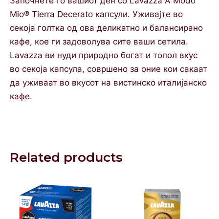
Започнете го вашиот ден со Lavazza A Modo
Mio® Tierra Decerato капсули. Уживајте во
секоја голтка од ова деликатно и балансирано
кафе, кое ги задоволува сите ваши сетила.
Lavazza ви нуди природно богат и топол вкус
во секоја капсула, совршено за оние кои сакаат
да уживаат во вкусот на вистинско италијанско
кафе.
Related products