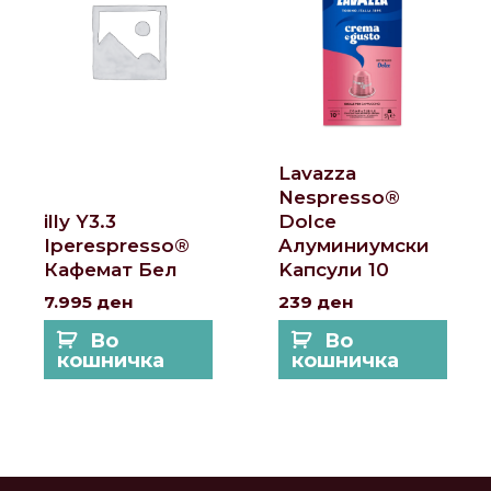
Lavazza
Nespresso®
illy Y3.3
Dolce
Iperespresso®
Aлуминиумски
Кафемат Бел
Kапсули 10
7.995
ден
239
ден
Во
Во
кошничка
кошничка