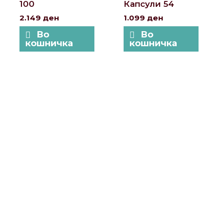
100
Капсули 54
2.149
ден
1.099
ден
Во
Во
кошничка
кошничка
Локации и контакт
Улица: Славка Недиќ 57 Дебар Маало