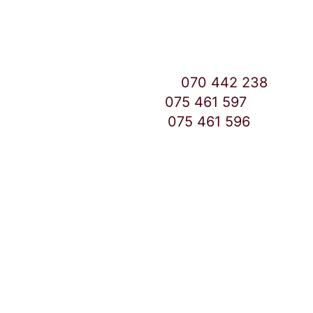
Скопје
East Gate Mall -2 до Маркетот
Контакт Центар број:
070 442 238
Дебар Маало број:
075 461 597
East Gate Mall број:
075 461 596