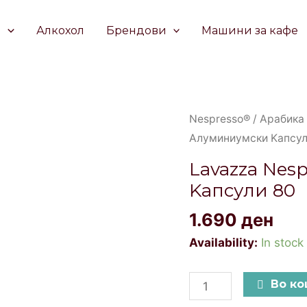
е
Алкохол
Брендови
Машини за кафе
Lavazza
Nespresso®
/
Арабика
Nespresso®
Aлуминиумски Kапсул
Classico
Lavazza Nes
Aлуминиумски
Kапсули 80
Kапсули
80
1.690
ден
quantity
Availability:
In stock
Во к