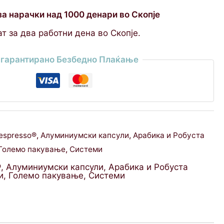
за нарачки над 1000 денари во Скопје
т за два работни дена во Скопје.
гарантирано Безбедно Плаќање
espresso®
,
Алуминиумски капсули
,
Арабика и Робуста
Големо пакување
,
Системи
®
,
Алуминиумски капсули
,
Арабика и Робуста
и
,
Големо пакување
,
Системи