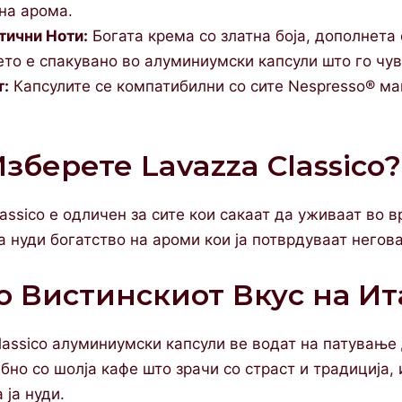
на арома.
тични Ноти:
Богата крема со златна боја, дополнета 
то е спакувано во алуминиумски капсули што го чув
т:
Капсулите се компатибилни со сите Nespresso® ма
зберете Lavazza Classico?
assico е одличен за сите кои сакаат да уживаат во 
а нуди богатство на ароми кои ја потврдуваат негов
о Вистинскиот Вкус на Ит
lassico алуминиумски капсули ве водат на патување 
бно со шолја кафе што зрачи со страст и традиција,
 ја нуди.