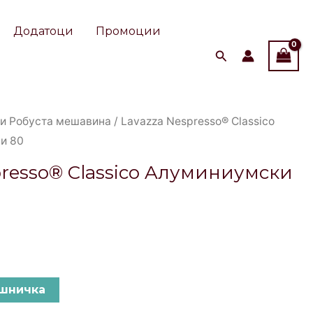
Classico
Aлуминиумски
Додатоци
Промоции
Kапсули
80
quantity
 и Робуста мешавина
/ Lavazza Nespresso® Classico
и 80
presso® Classico Aлуминиумски
ошничка