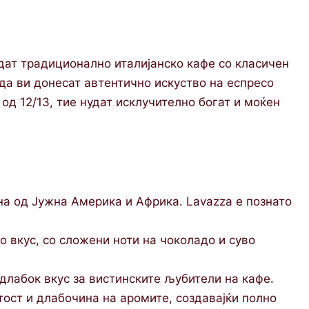
удат традиционално италијанско кафе со класичен
да ви донесат автентично искуство на еспресо
од 12/13, тие нудат исклучително богат и моќен
а од Јужна Америка и Африка. Lavazza е познато
о вкус, со сложени ноти на чоколадо и суво
 длабок вкус за вистинските љубители на кафе.
ст и длабочина на аромите, создавајќи полно