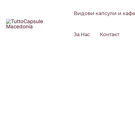
Skip
to
Видови капсули и каф
content
За Нас
Контакт