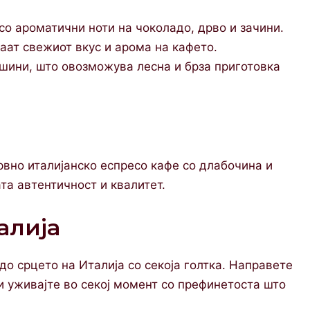
со ароматични ноти на чоколадо, дрво и зачини.
аат свежиот вкус и арома на кафето.
шини, што овозможува лесна и брза приготовка
врвно италијанско еспресо кафе со длабочина и
ата автентичност и квалитет.
алија
до срцето на Италија со секоја голтка. Направете
 и уживајте во секој момент со префинетоста што