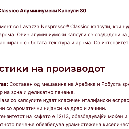
Classico Алуминиумски Капсули 80
мент со Lavazza Nespresso® Classico капсули, кои н
арома. Овие алуминиумски капсули се создадени за 
нсирано со богата текстура и арома. Со интензитет 
стики на производот
тав:
Составен од мешавина на Арабика и Робуста зрн
р на зрна и деликатно печење.
lassico капсулите нудат класичен италијански еспрес
ни со ароматични нијанси на дрво и зачини.
ензитетот на кафето е 12/13, обезбедувајќи моќен и
тното печење обезбедува урамнотежена киселинесто