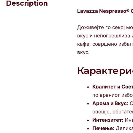
Description
Lavazza Nespresso® 
Доживејте го секој мо
вкус и непогрешлива 
кафе, совршено избала
вкус.
Карактери
Квалитет и Сос
по врвниот избо
Арома и Вкус:
C
овошје, обогате
Интензитет:
Инт
Печење:
Делика