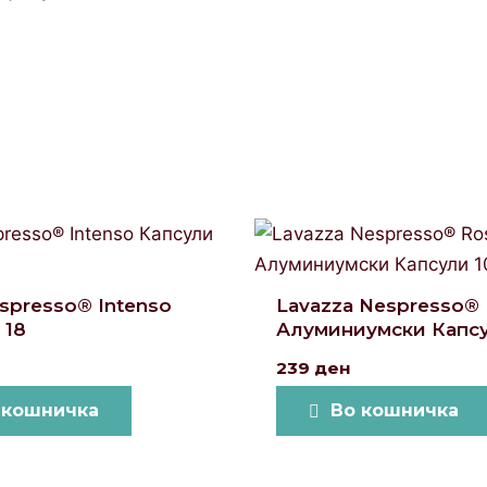
respresso® Intenso
Lavazza Nespresso®
 18
Алуминиумски Капсу
239
ден
 кошничка
Во кошничка