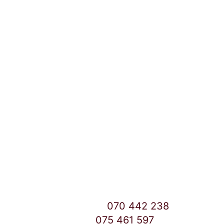
Локации и контакт
Улица: Славка Недиќ 57 Дебар Маало
Скопје
East Gate Mall -2 до Маркетот
Контакт Центар број:
070 442 238
Дебар Маало број:
075 461 597