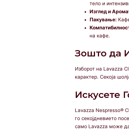
тело и интензив
Изглед и Арома
Пакување:
Кафе
Компатибилнос
на кафе.
Зошто да И
Изборот на Lavazza Cl
карактер. Секоја шолј
Искусете Г
Lavazza Nespresso® C
го секојдневието посе
само Lavazza може да