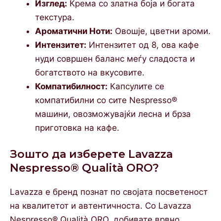
Изглед:
Крема со златна боја и богата
текстура.
Ароматични Ноти:
Овошје, цветни ароми.
Интензитет:
Интензитет од 8, ова кафе
нуди совршен баланс меѓу сладоста и
богатството на вкусовите.
Компатибилност:
Капсулите се
компатибилни со сите Nespresso®
машини, овозможувајќи лесна и брза
приготовка на кафе.
Зошто да изберете Lavazza
Nespresso® Qualità ORO?
Lavazza е бренд познат по својата посветеност
на квалитетот и автентичноста. Со Lavazza
Nespresso® Qualità ORO, добивате врвно