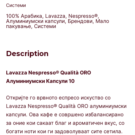
Системи
100% Арабика
,
Lavazza
,
Nespresso®
,
Алуминиумски капсули
,
Брендови
,
Мало
пакување
,
Системи
Description
Lavazza Nespresso® Qualità ORO
Алуминиумски Капсули 10
Откријте го врвното еспресо искуство со
Lavazza Nespresso® Qualità ORO алуминиумски
капсули. Ова кафе е совршено избалансирано
за оние кои сакаат благ и ароматичен вкус, со
богати ноти кои ги задоволуваат сите сетила.