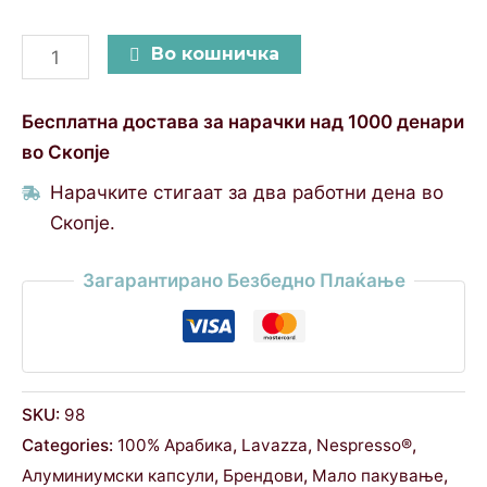
Во кошничка
Бесплатна достава за нарачки над 1000 денари
во Скопје
Нарачките стигаат за два работни дена во
Скопје.
Загарантирано Безбедно Плаќање
SKU:
98
Categories:
100% Арабика
,
Lavazza
,
Nespresso®
,
Алуминиумски капсули
,
Брендови
,
Мало пакување
,