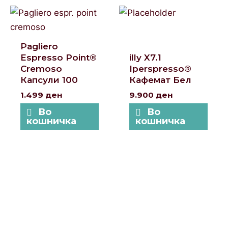
Pagliero
Espresso Point®
illy X7.1
Cremoso
Iperspresso®
Капсули 100
Кафемат Бел
1.499
ден
9.900
ден
Во
Во
кошничка
кошничка
Локации и контакт