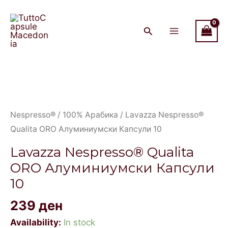
Qualita
Skip
Main
ORO
to
Menu
Алуминиумски
content
Капсули
10
Lavazza
quantity
Nespresso®
Qualita
ORO
Nespresso®
/
100% Арабика
/ Lavazza Nespresso®
Алуминиумски
Qualita ORO Алуминиумски Капсули 10
Капсули
Lavazza Nespresso® Qualita
10
ORO Алуминиумски Капсули
quantity
10
239
ден
Availability:
In stock