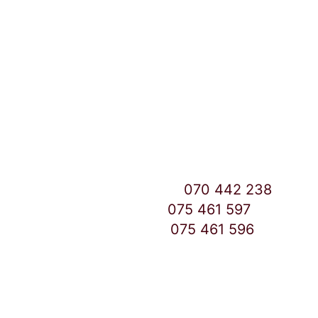
Улица: Славка Недиќ 57 Дебар Маало
Скопје
East Gate Mall -2 до Маркетот
Контакт Центар број:
070 442 238
Дебар Маало број:
075 461 597
East Gate Mall број:
075 461 596