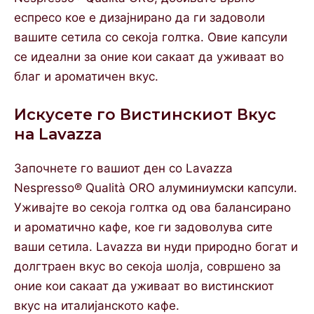
еспресо кое е дизајнирано да ги задоволи
вашите сетила со секоја голтка. Овие капсули
се идеални за оние кои сакаат да уживаат во
благ и ароматичен вкус.
Искусете го Вистинскиот Вкус
на Lavazza
Започнете го вашиот ден со Lavazza
Nespresso® Qualità ORO алуминиумски капсули.
Уживајте во секоја голтка од ова балансирано
и ароматично кафе, кое ги задоволува сите
ваши сетила. Lavazza ви нуди природно богат и
долгтраен вкус во секоја шолја, совршено за
оние кои сакаат да уживаат во вистинскиот
вкус на италијанското кафе.