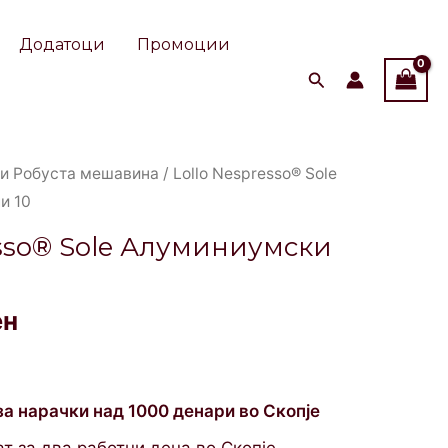
Додатоци
Промоции
nal
Current
 и Робуста мешавина
/ Lollo Nespresso® Sole
price
и 10
is:
esso® Sole Алуминиумски
ен.
99 ден.
ен
за нарачки над 1000 денари во Скопје
т за два работни дена во Скопје.