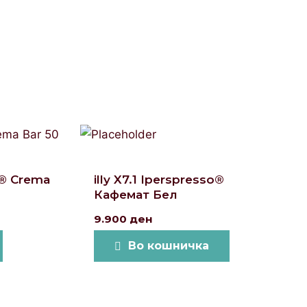
o® Crema
illy X7.1 Iperspresso®
Кафемат Бел
9.900
ден
Во кошничка