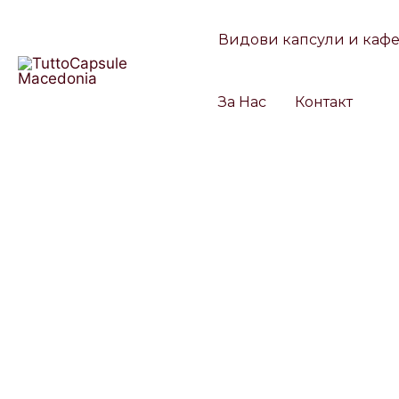
Skip
to
Видови капсули и каф
content
За Нас
Контакт