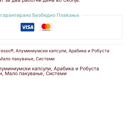
гарантирано Безбедно Плаќање
resso®
,
Алуминиумски капсули
,
Арабика и Робуста
Мало пакување
,
Системи
луминиумски капсули
,
Арабика и Робуста
и
,
Мало пакување
,
Системи