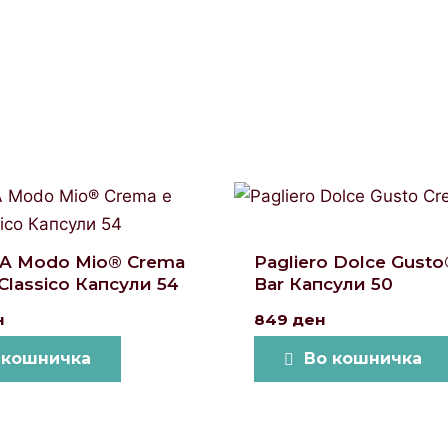
 A Modo Mio® Crema
Pagliero Dolce Gust
Classico Капсули 54
Bar Капсули 50
н
849
ден
 кошничка
Во кошничка