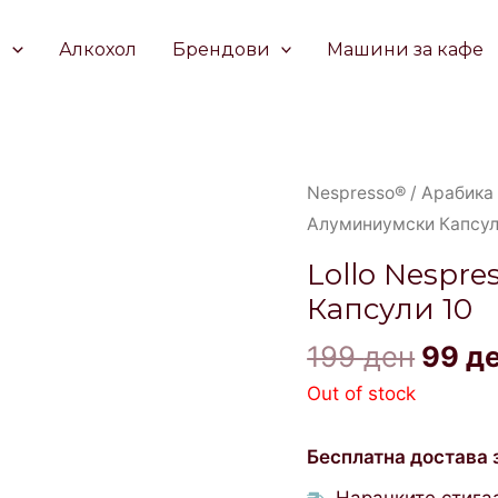
е
Алкохол
Брендови
Машини за кафе
Origi
Nespresso®
/
Арабика
price
Алуминиумски Капсул
was:
Lollo Nespr
199 д
Капсули 10
199
ден
99
д
Out of stock
Бесплатна достава 
Нарачките стигаа