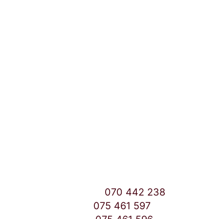
Локации и контакт
Улица: Славка Недиќ 57 Дебар Маало
Скопје
East Gate Mall -2 до Маркетот
Контакт Центар број:
070 442 238
Дебар Маало број:
075 461 597