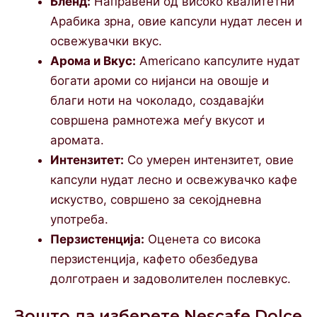
Бленд:
Направени од високо квалитетни
Арабика зрна, овие капсули нудат лесен и
освежувачки вкус.
Арома и Вкус:
Americano капсулите нудат
богати ароми со нијанси на овошје и
благи ноти на чоколадо, создавајќи
совршена рамнотежа меѓу вкусот и
аромата.
Интензитет:
Со умерен интензитет, овие
капсули нудат лесно и освежувачко кафе
искуство, совршено за секојдневна
употреба.
Перзистенција:
Оценета со висока
перзистенција, кафето обезбедува
долготраен и задоволителен послевкус.
Зошто да изберете Nescafe Dolce