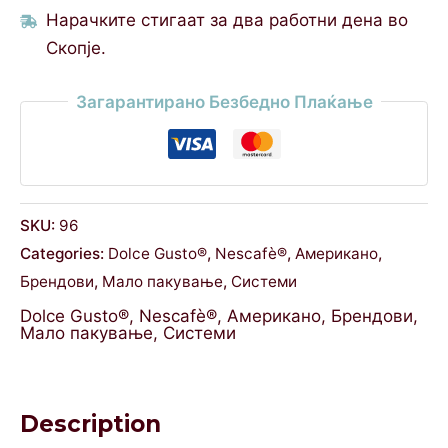
Нарачките стигаат за два работни дена во
Скопје.
Загарантирано Безбедно Плаќање
SKU:
96
Categories:
Dolce Gusto®
,
Nescafè®
,
Американо
,
Брендови
,
Мало пакување
,
Системи
Dolce Gusto®
,
Nescafè®
,
Американо
,
Брендови
,
Мало пакување
,
Системи
Description