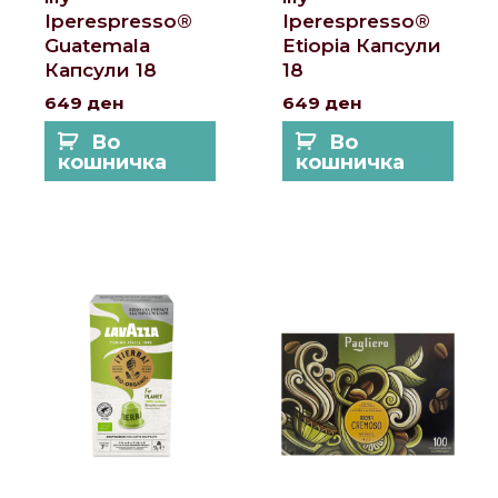
Iperespresso®
Iperespresso®
Guatemala
Etiopia Капсули
Капсули 18
18
649
ден
649
ден
Во
Во
кошничка
кошничка