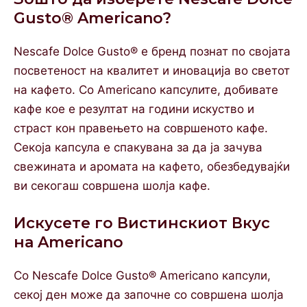
Gusto® Americano?
Nescafe Dolce Gusto® е бренд познат по својата
посветеност на квалитет и иновација во светот
на кафето. Со Americano капсулите, добивате
кафе кое е резултат на години искуство и
страст кон правењето на совршеното кафе.
Секоја капсула е спакувана за да ја зачува
свежината и аромата на кафето, обезбедувајќи
ви секогаш совршена шолја кафе.
Искусете го Вистинскиот Вкус
на Americano
Со Nescafe Dolce Gusto® Americano капсули,
секој ден може да започне со совршена шолја