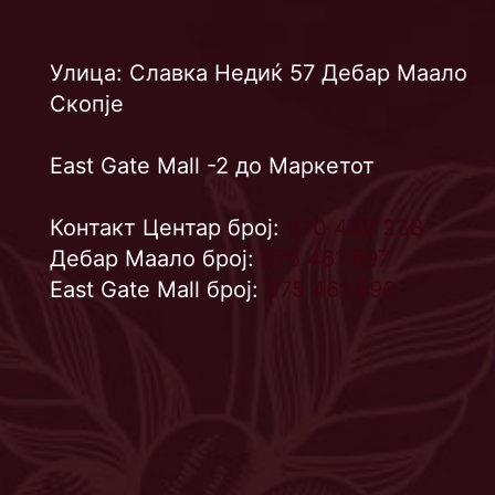
Улица: Славка Недиќ 57 Дебар Маало
Скопје
East Gate Mall -2 до Маркетот
Контакт Центар број:
070 442 238
Дебар Маало број:
075 461 597
East Gate Mall број:
075 461 596