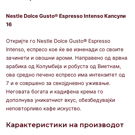
Nestle Dolce Gusto® Espresso Intenso Капсули
16
Откријте го Nestle Dolce Gusto® Espresso
Intenso, еспресо кое ќе ве изненади со своите
зачинети и овошни ароми. Направено од врвна
арабика од Колумбија и робуста од Виетнам,
ова средно печено еспресо има интензитет од
7 и е совршено за секојдневно уживање.
Неговата богата и кадифена крема го
дополнува уникатниот вкус, обезбедувајќи
неповторливо кафе искуство.
Карактеристики на производот