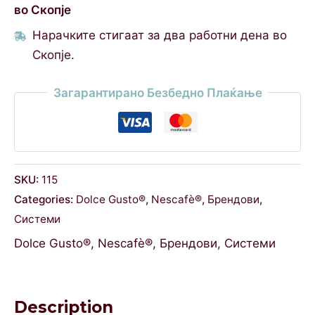
во Скопје
Нарачките стигаат за два работни дена во
Скопје.
Загарантирано Безбедно Плаќање
SKU:
115
Categories:
Dolce Gusto®
,
Nescafè®
,
Брендови
,
Системи
Dolce Gusto®
,
Nescafè®
,
Брендови
,
Системи
Description