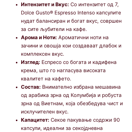
Интензитет и Вкус:
Со интензитет од 7,
Dolce Gusto® Espresso Intenso капсулите
нудат балансиран и богат вкус, совршен
за сите љубители на кафе.
Арома и Ноти:
Ароматични ноти на
зачини и овошја кои создаваат длабок и
комплексен вкус.
Изглед:
Еспресо со богата и кадифена
крема, што го нагласува високата
квалитет на кафето.
Состав:
Внимателно избрана мешавина
од арабика зрна од Колумбија и робуста
зрна од Виетнам, која обезбедува чист и
исклучителен вкус.
Капацитет:
Секое пакување содржи 90
капсули, идеални за секојдневна