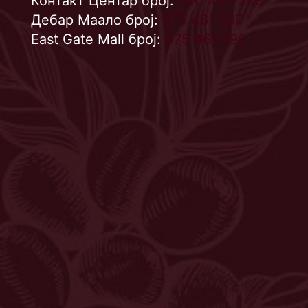
Контакт Центар број:
070 442 238
Дебар Маало број:
075 461 597
East Gate Mall број:
075 461 596