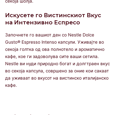
секоја шолја.
Искусете го Вистинскиот Вкус
на Интензивно Еспресо
Започнете го вашиот ден со Nestle Dolce
Gusto® Espresso Intenso капсули. Уживајте во
секоја голтка од ова полнотело и ароматично
кафе, кое ги задоволува сите ваши сетила.
Nestle ви нуди природно богат и долгтраен вкус
во секоја капсула, совршено за оние кои сакаат
да уживаат во вкусот на вистинско италијанско
кафе.