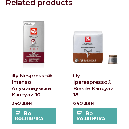
Related products
illy Nespresso®
illy
Intenso
Iperespresso®
Алуминиумски
Brasile Капсули
Капсули 10
18
349
ден
649
ден
Во
Во
кошничка
кошничка