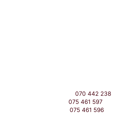
Локации и контакт
Улица: Славка Недиќ 57 Дебар Маало
Скопје
East Gate Mall -2 до Маркетот
Контакт Центар број:
070 442 238
Дебар Маало број:
075 461 597
East Gate Mall број:
075 461 596