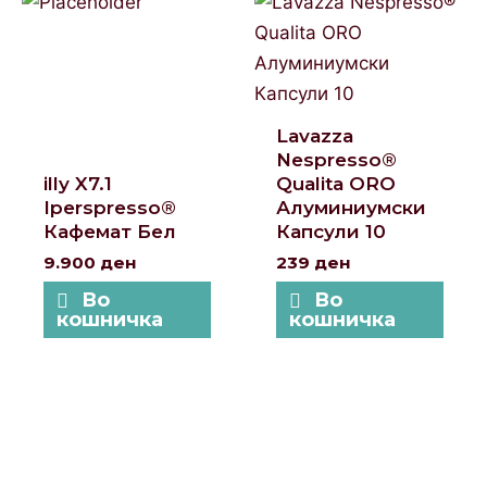
Lavazza
Nespresso®
illy X7.1
Qualita ORO
Iperspresso®
Алуминиумски
Кафемат Бел
Капсули 10
9.900
ден
239
ден
Во
Во
кошничка
кошничка