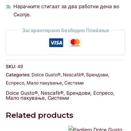
Нарачките стигаат за два работни дена во
Скопје.
Загарантирано Безбедно Плаќање
SKU:
49
Categories:
Dolce Gusto®
,
Nescafè®
,
Брендови
,
Еспресо
,
Мало пакување
,
Системи
Dolce Gusto®
,
Nescafè®
,
Брендови
,
Еспресо
,
Мало пакување
,
Системи
Related products