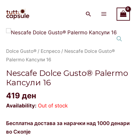
Skip
Main
to
Menu
content
Dolce Gusto®
/
Еспресо
/ Nescafе Dolce Gusto®
Palermo Капсули 16
Nescafе Dolce Gusto® Palermo
Капсули 16
419
ден
Availability:
Out of stock
Бесплатна достава за нарачки над 1000 денари
во Скопје