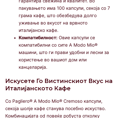
гарантира свежина и квалитет. Во
пакувањето има 100 капсули, секоја со 7
грама кафе, што обезбедува долго
уживање во вкусот на врвното
италијанско кафе.
Компатибилност:
Овие капсули се
компатибилни со сите A Modo Mio®
машини, што ги прави удобни и лесни за
користење во вашиот дом или
канцеларија.
Искусете Го Вистинскиот Вкус на
Италијанското Кафе
Со Pagliero® A Modo Mio® Cremoso капсули,
секоja шолје кафе станува посебно искуство.
Комбинацијата od повеќе робуста отколку