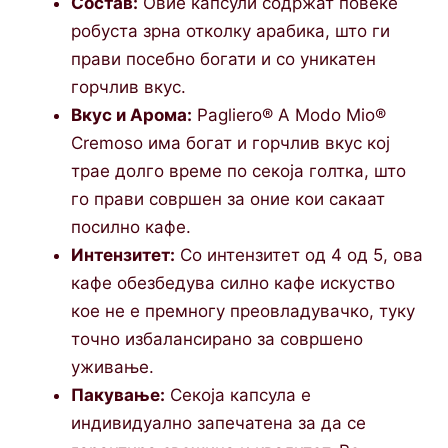
Состав:
Овие капсули содржат повеќе
робуста зрна отколку арабика, што ги
прави посебно богати и со уникатен
горчлив вкус.
Вкус и Арома:
Pagliero® A Modo Mio®
Cremoso има богат и горчлив вкус кој
трае долго време по секоja голтка, што
го прави совршен за оние кои сакаат
посилно кафе.
Интензитет:
Со интензитет од 4 од 5, ова
кафе обезбедува силно кафе искуство
кое не е премногу преовладувачко, туку
точно избалансирано за совршено
уживање.
Пакување:
Секоја капсула е
индивидуално запечатена за да се