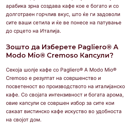
арабика зрна создава кафе кое е богато и со
долготраен горчлив вкус, што ќе ги задоволи
сите ваши сетила и ќе ве понесе на патување
до срцето на Италија.
Зошто да Изберете Pagliero® A
Modo Mio® Cremoso Капсули?
Секоja шолје кафе со Pagliero® A Modo Mio®
Cremoso е резултат на совршенство и
посветеност во производството на италијанско
кафе. Со својата интензивност и богата арома,
овие капсули се совршен избор за сите кои
сакаат вистинско кафе искуство во удобноста
на својот дом.