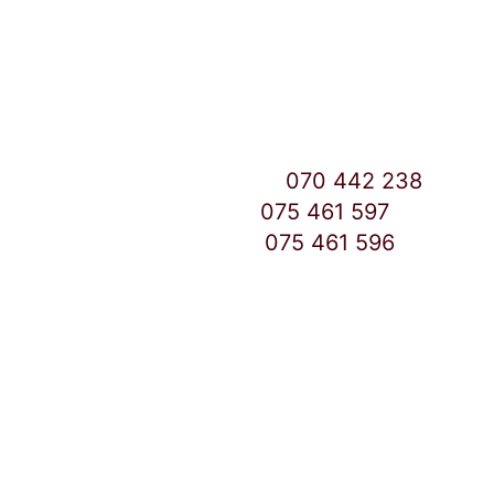
Улица: Славка Недиќ 57 Дебар Маало
Скопје
East Gate Mall -2 до Маркетот
Контакт Центар број:
070 442 238
Дебар Маало број:
075 461 597
East Gate Mall број:
075 461 596