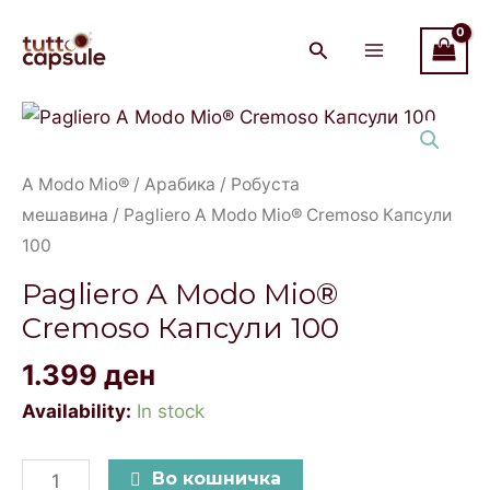
Modo
Skip
Main
Mio®
to
Menu
Cremoso
content
Капсули
Pagliero
100
A
quantity
Modo
A Modo Mio®
/
Арабика / Робуста
Mio®
мешавина
/ Pagliero A Modo Mio® Cremoso Капсули
Cremoso
100
Капсули
Pagliero A Modo Mio®
100
Cremoso Капсули 100
quantity
1.399
ден
Availability:
In stock
Во кошничка