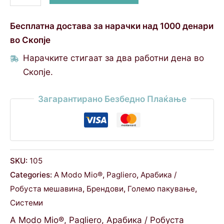
Бесплатна достава за нарачки над 1000 денари
во Скопје
Нарачките стигаат за два работни дена во
Скопје.
Загарантирано Безбедно Плаќање
SKU:
105
Categories:
A Modo Mio®
,
Pagliero
,
Арабика /
Робуста мешавина
,
Брендови
,
Големо пакување
,
Системи
A Modo Mio®
,
Pagliero
,
Арабика / Робуста