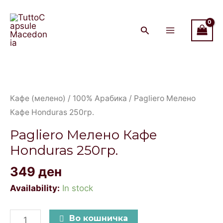
Кафе
Skip
Main
Honduras
to
Menu
250гр.
content
quantity
Pagliero
Мелено
Кафе
Кафе (мелено)
/
100% Арабика
/ Pagliero Мелено
Honduras
Кафе Honduras 250гр.
250гр.
Pagliero Мелено Кафе
quantity
Honduras 250гр.
349
ден
Availability:
In stock
Во кошничка