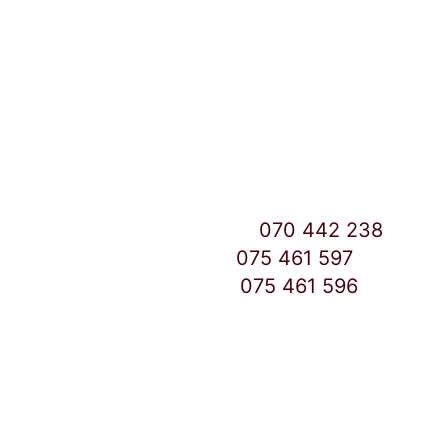
Улица: Славка Недиќ 57 Дебар Маало
Скопје
East Gate Mall -2 до Маркетот
Контакт Центар број:
070 442 238
Дебар Маало број:
075 461 597
East Gate Mall број:
075 461 596