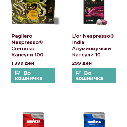
Pagliero
L’or Nespresso®
Nespresso®
India
Cremoso
Алуминиумски
Капсули 100
Капсули 10
1.399
ден
299
ден
Во
Во
кошничка
кошничка