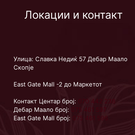
Локации и контакт
Улица: Славка Недиќ 57 Дебар Маало
Скопје
East Gate Mall -2 до Маркетот
Контакт Центар број:
070 442 238
Дебар Маало број:
075 461 597
East Gate Mall број:
075 461 596