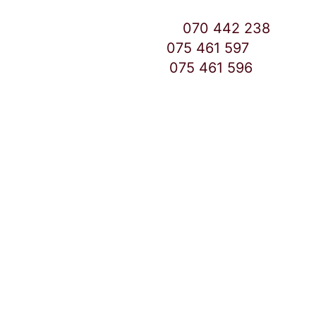
Контакт Центар број:
070 442 238
Дебар Маало број:
075 461 597
East Gate Mall број:
075 461 596