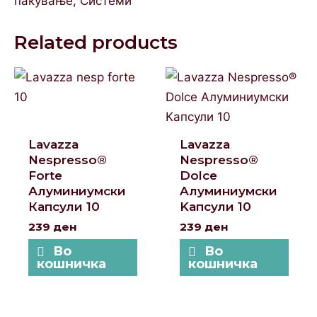
пакување
,
Системи
Related products
Lavazza
Lavazza
Nespresso®
Nespresso®
Forte
Dolce
Алуминиумски
Aлуминиумски
Капсули 10
Kапсули 10
239
ден
239
ден
Во
Во
кошничка
кошничка