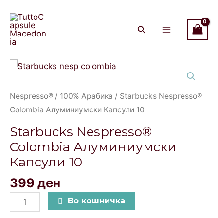
Colombia
Skip
Main
Алуминиумски
to
Menu
Капсули
content
10
quantity
Starbucks
Nespresso®
Colombia
Nespresso®
/
100% Арабика
/ Starbucks Nespresso®
Алуминиумски
Colombia Алуминиумски Капсули 10
Капсули
Starbucks Nespresso®
10
Colombia Алуминиумски
quantity
Капсули 10
399
ден
Во кошничка