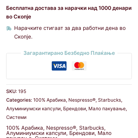
Бесплатна достава за нарачки над 1000 денари
во Скопје
Нарачките стигаат за два работни дена во
Скопје.
Загарантирано Безбедно Плаќање
SKU:
195
Categories:
100% Арабика
,
Nespresso®
,
Starbucks
,
Алуминиумски капсули
,
Брендови
,
Мало пакување
,
Системи
100% Арабика
,
Nespresso®
,
Starbucks
,
Алуминиумски капсули
,
Брендови
,
Мало