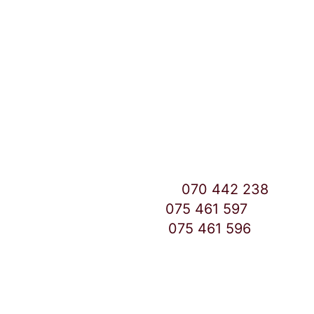
Улица: Славка Недиќ 57 Дебар Маало
Скопје
East Gate Mall -2 до Маркетот
Контакт Центар број:
070 442 238
Дебар Маало број:
075 461 597
East Gate Mall број:
075 461 596