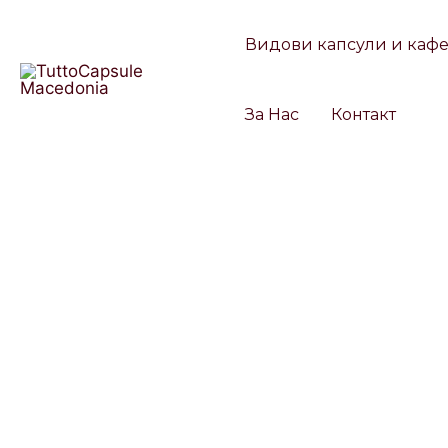
Skip
to
Видови капсули и каф
content
За Нас
Контакт