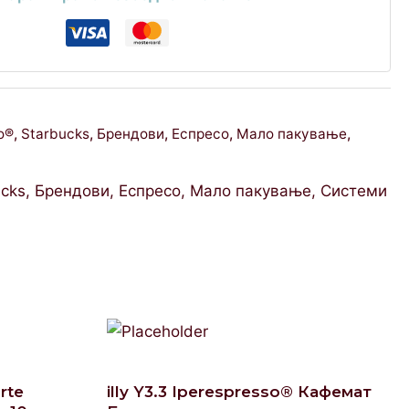
o®
,
Starbucks
,
Брендови
,
Еспресо
,
Мало пакување
,
ucks
,
Брендови
,
Еспресо
,
Мало пакување
,
Системи
rte
illy Y3.3 Iperespresso® Кафемат