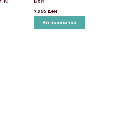
 10
Бел
7.995
ден
Во кошничка