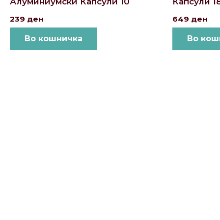
Алуминиумски Капсули 10
Капсули 1
239
ден
649
ден
Во кошничка
Во кош
Локации и контакт
Улица: Славка Недиќ 57 Дебар Маало
Скопје