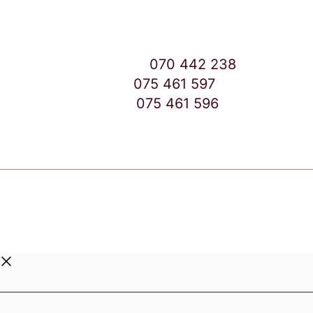
East Gate Mall -2 до Маркетот
Контакт Центар број:
070 442 238
Дебар Маало број:
075 461 597
East Gate Mall број:
075 461 596
Copyright © 2026 TuttoCapsule Macedonia | Made by