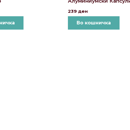
8
Алуминиумски Капсули
239
ден
ничка
Во кошничка