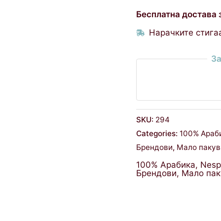
Бесплатна достава 
Нарачките стигаа
За
SKU:
294
Categories:
100% Араб
Брендови
,
Мало паку
100% Арабика
,
Nesp
Брендови
,
Мало па