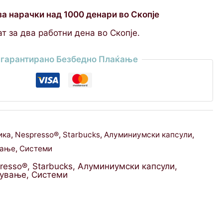
за нарачки над 1000 денари во Скопје
т за два работни дена во Скопје.
гарантирано Безбедно Плаќање
ика
,
Nespresso®
,
Starbucks
,
Алуминиумски капсули
,
вање
,
Системи
resso®
,
Starbucks
,
Алуминиумски капсули
,
кување
,
Системи