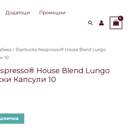
Blend
Додатоци
Промоции
Lungo
Алуминиумски
Капсули
10
quantity
абика
/ Starbucks Nespresso® House Blend Lungo
и 10
espresso® House Blend Lungo
ки Капсули 10
ошничка