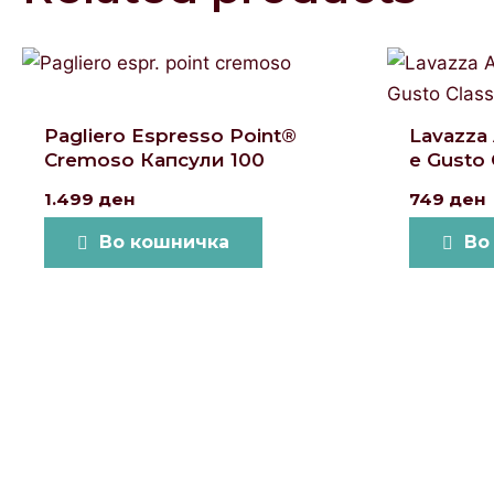
Pagliero Espresso Point®
Lavazza
Cremoso Капсули 100
e Gusto 
1.499
ден
749
ден
Во кошничка
Во
Локации и контакт