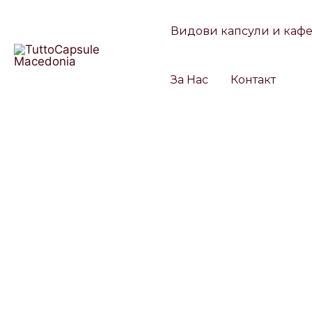
Skip
to
Видови капсули и каф
content
За Нас
Контакт