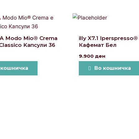
 A Modo Mio® Crema
illy X7.1 Iperspresso®
Classico Kапсули 36
Кафемат Бел
9.900
ден
 кошничка
Во кошничка