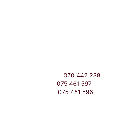
Улица: Славка Недиќ 57 Дебар Маало
Скопје
East Gate Mall -2 до Маркетот
Контакт Центар број:
070 442 238
Дебар Маало број:
075 461 597
East Gate Mall број:
075 461 596