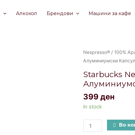
е
Алкохол
Брендови
Машини за кафе
Starbucks
Nespresso®
/
100% Ар
Nespresso®
Алуминиумски Капсул
House
Starbucks N
Blend
Алуминиумс
Lungo
Алуминиумски
399
ден
Капсули
In stock
10
quantity
Во к