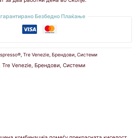
гарантирано Безбедно Плаќање
spresso®
,
Tre Venezie
,
Брендови
,
Системи
,
Tre Venezie
,
Брендови
,
Системи
ршена комбинација помеѓу прекрасната киселост,