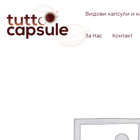
Skip
to
Видови капсули и к
content
За Нас
Контакт