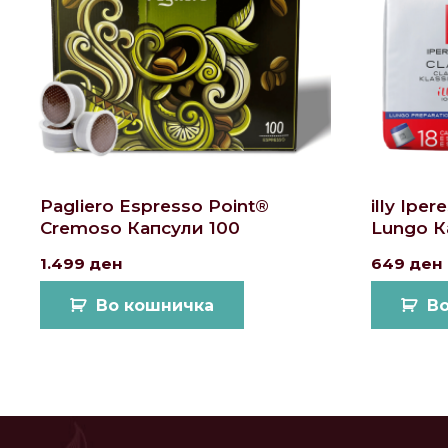
Pagliero Espresso Point®
illy Ipe
Cremoso Капсули 100
Lungo К
1.499
ден
649
ден
Во кошничка
В