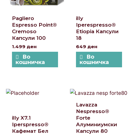
Pagliero
illy
Espresso Point®
Iperespresso®
Cremoso
Etiopia Капсули
Капсули 100
18
1.499
ден
649
ден
Во
Во
кошничка
кошничка
Lavazza
Nespresso®
illy X7.1
Forte
Iperspresso®
Алуминиумски
Кафемат Бел
Капсули 80