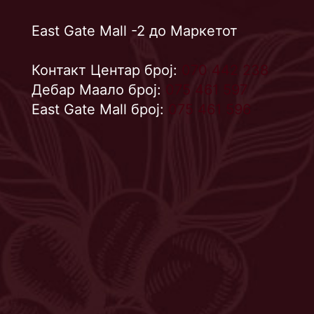
East Gate Mall -2 до Маркетот
Контакт Центар број:
070 442 238
Дебар Маало број:
075 461 597
East Gate Mall број:
075 461 596