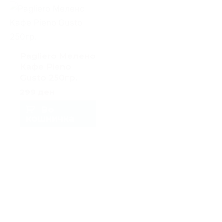
was:
is:
749 ден.
549 д
Pagliero Мелено
Кафе Pieno
Pagliero Мелено
Gusto 250гр.
Кафе Specialty
299
ден
Peru 200гр.
749
ден
549
ден
Во
кошничка
Во
кошничка