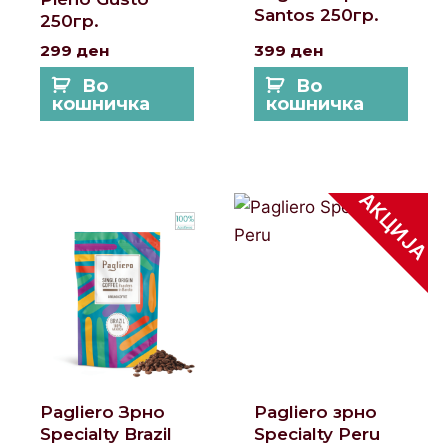
Santos 250гр.
250гр.
299
ден
399
ден
Во
Во
кошничка
кошничка
АКЦИЈА
Original
Curre
price
price
was:
is:
749 ден.
549 д
Pagliero Зрно
Pagliero зрно
Specialty Brazil
Specialty Peru