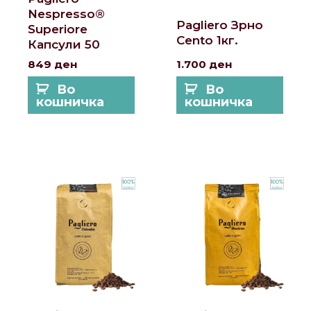
Nespresso®
Pagliero Зрно
Superiore
Cento 1кг.
Капсули 50
849
ден
1.700
ден
Во
Во
кошничка
кошничка