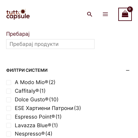
Skip
Main
to
Menu
content
Пребарај
ФИЛТРИ СИСТЕМИ
A Modo Mio®
(2)
Caffitaly®
(1)
Dolce Gusto®
(10)
ESE Хартиени Патрони
(3)
Espresso Point®
(1)
Lavazza Blue®
(1)
Nespresso®
(4)