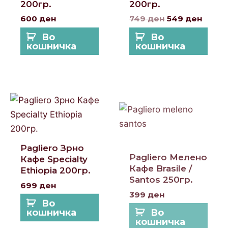
200гр.
200гр.
600
ден
749
ден
549
ден
Во
Во
кошничка
кошничка
Pagliero Зрно
Pagliero Мелено
Кафе Specialty
Кафе Brasile /
Ethiopia 200гр.
Santos 250гр.
699
ден
399
ден
Во
Во
кошничка
кошничка